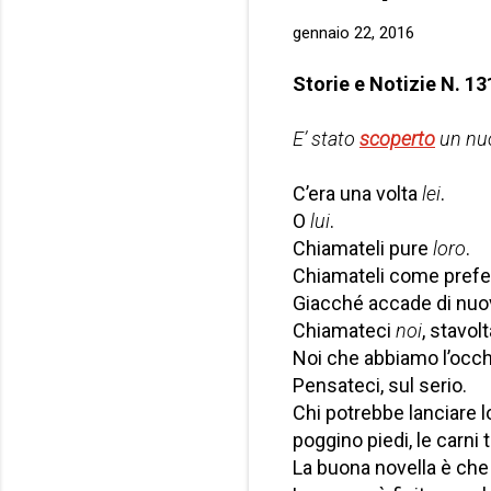
gennaio 22, 2016
Storie e Notizie N. 13
E’ stato
scoperto
un nuo
C’era una volta
lei
.
O
lui
.
Chiamateli pure
loro
.
Chiamateli come prefer
Giacché accade di nuov
Chiamateci
noi
, stavolt
Noi che abbiamo l’occh
Pensateci, sul serio.
Chi potrebbe lanciare l
poggino piedi, le carni t
La buona novella è che 