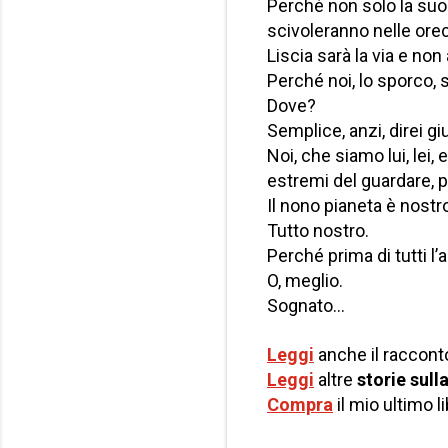
Perché non solo la suon
scivoleranno nelle orec
Liscia sarà la via e no
Perché noi, lo sporco, 
Dove?
Semplice, anzi, direi gi
Noi, che siamo lui, lei, 
estremi del guardare, 
Il nono pianeta è nostr
Tutto nostro.
Perché prima di tutti l’
O, meglio.
Sognato…
Leggi
anche il raccont
Leggi
altre
storie sull
Compra
il mio ultimo l