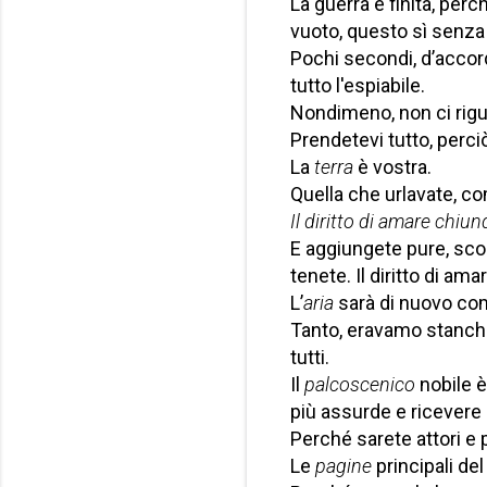
La guerra è finita, perc
vuoto, questo sì senza 
Pochi secondi, d’accord
tutto l'espiabile.
Nondimeno, non ci rigu
Prendetevi tutto, perci
La
terra
è vostra.
Quella che urlavate, c
Il diritto di amare chiu
E aggiungete pure, scol
tenete. Il diritto di a
L’
aria
sarà di nuovo co
Tanto, eravamo stanchi 
tutti.
Il
palcoscenico
nobile 
più assurde e ricevere
Perché sarete attori e p
Le
pagine
principali de