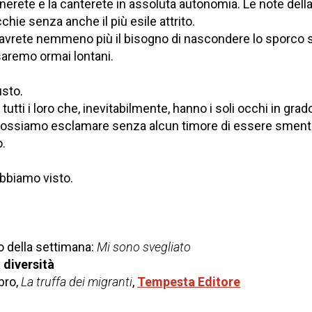
erete e la canterete in assoluta autonomia. Le note della
chie senza anche il più esile attrito.
n avrete nemmeno più il bisogno di nascondere lo sporco so
saremo ormai lontani.
usto.
e tutti i loro che, inevitabilmente, hanno i soli occhi in grad
possiamo esclamare senza alcun timore di essere smenti
o.
abbiamo visto.
o della settimana:
Mi sono svegliato
a diversità
ibro,
La truffa dei migranti
,
Tempesta Editore