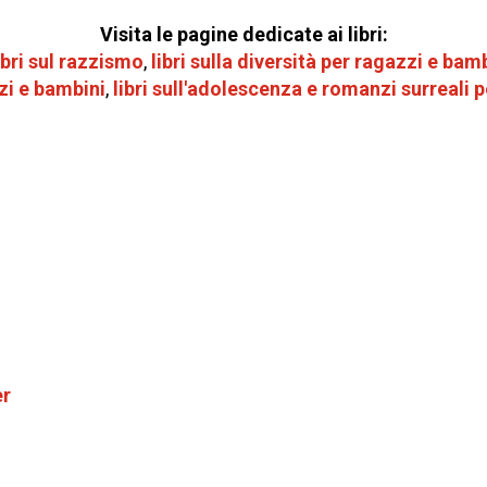
Visita le pagine dedicate ai libri:
ibri sul razzismo
,
libri sulla diversità per
ragazzi e bamb
zi e bambini
,
libri sull'adolescenza e romanzi surreali 
er