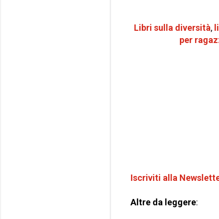
Libri sulla diversità
,
l
per r
agaz
Iscriviti alla Newslett
Altre da leggere
: