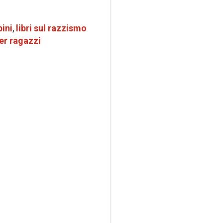
ini
,
libri sul razzismo
per ragazzi