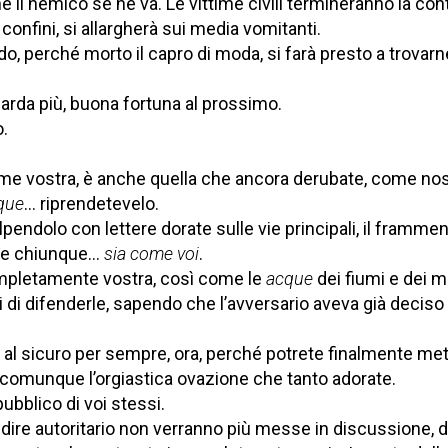
hé il nemico se ne va. Le vittime civili termineranno la con
confini, si allargherà sui media vomitanti.
o, perché morto il capro di moda, si farà presto a trovarn
arda più, buona fortuna al prossimo.
ò.
ome vostra, è anche quella che ancora derubate, come nos
nque
… riprendetevelo.
pendolo con lettere dorate sulle vie principali, il framme
mare chiunque…
sia come voi
.
mpletamente vostra, così come le
acque
dei fiumi e dei m
di difenderle, sapendo che l’avversario aveva già deciso 
è al sicuro per sempre, ora, perché potrete finalmente met
 comunque l’orgiastica ovazione che tanto adorate.
ubblico di voi stessi.
l dire autoritario non verranno più messe in discussione, d