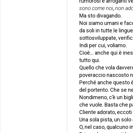
rumorosi e arroganti vel
sono come noi
,
non ado
Ma sto divagando.
Noi siamo umani e facci
da soli in tutte le ling
sottosviluppate, verifi
Indi per cui, voliamo.
Cioè… anche qui è inesat
tutto qui.
Quello che vola davvero
poveraccio nascosto ne
Perché anche questo è 
del portento. Che se ne
Nondimeno, c’è un bigl
che vuole. Basta che p
Cliente adorato, eccoti
Una sola pista, un solo
O, nel caso, qualcuno in