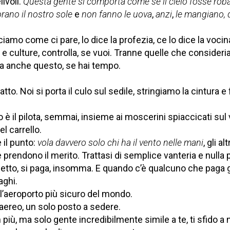
ivoli.
Questa gente si comporta come se il cielo fosse roba
rano il nostro sole
e
non fanno le uova
,
anzi
,
le mangiano, 
amo come ci pare, lo dice la profezia, ce lo dice la vocin
ue e culture, controlla, se vuoi. Tranne quelle che consideria
ca anche questo, se hai tempo.
to. Noi si porta il culo sul sedile, stringiamo la cintura e
 è il pilota, semmai, insieme ai moscerini spiaccicati sul
l carrello.
il punto:
vola davvero solo chi ha il vento nelle mani
, gli a
 prendono il merito. Trattasi di semplice vanteria e nulla p
ietto, si paga, insomma. E quando c’è qualcuno che paga 
aghi.
 l’aeroporto più sicuro del mondo.
 aereo, un solo posto a sedere.
 più, ma solo gente incredibilmente simile a te, ti sfido a 