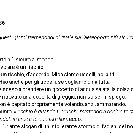
36
questi giorni tremebondi di quale sia l’aereoporto più sicur
orto più sicuro al mondo.
volare è un rischio.
n rischio, d’accordo. Mica siamo uccelli, noi altri.
hio anche per gli uccelli, se vogliamo dirla tutta.
è sceso a prendere un goccetto di acqua salata, la colazi
è ritrovato una coperta di greggio, non so se mi spiego.
 non è capitato propriamente volando, anzi, ammarando.
punto:
il rischio è quando ti arrischi, mettendo a rischio te 
ndoti in aree a te non familiari
, ecco.
ti l’urlante slogan di un intollerante stormo di fagiani del nor