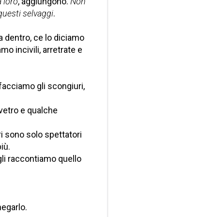
 loro
, aggiungono.
Non
questi selvaggi
.
a dentro, ce lo diciamo
mo incivili, arretrate e
 facciamo gli scongiuri,
 vetro e qualche
ltri sono solo spettatori
iù.
gli raccontiamo quello
negarlo.