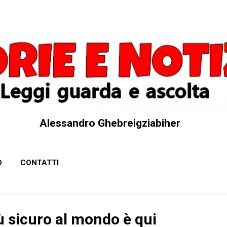
Passa ai contenuti principali
Alessandro Ghebreigziabiher
O
CONTATTI
ù sicuro al mondo è qui