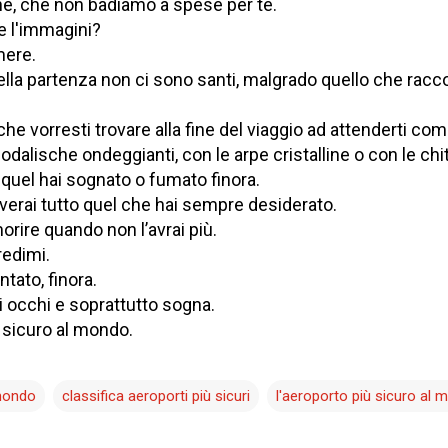
ne, che non badiamo a spese per te.
te l'immagini?
mere.
ella partenza non ci sono santi, malgrado quello che racc
che vorresti trovare alla fine del viaggio ad attenderti com
odalische ondeggianti, con le arpe cristalline o con le chit
 quel hai sognato o fumato finora.
verai tutto quel che hai sempre desiderato.
rire quando non l’avrai più.
redimi.
tato, finora.
gli occhi e soprattutto sogna.
ù sicuro al mondo.
 mondo
classifica aeroporti più sicuri
l'aeroporto più sicuro al