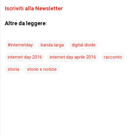
Iscriviti alla Newsletter
Altre da leggere
:
#internetday
banda larga
digital divide
internet day 2016
internet day aprile 2016
racconto
storia
storie e notizie
C
o
m
m
e
n
t