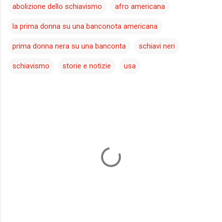
abolizione dello schiavismo
afro americana
la prima donna su una banconota americana
prima donna nera su una banconta
schiavi neri
schiavismo
storie e notizie
usa
C
o
m
m
e
n
t
i