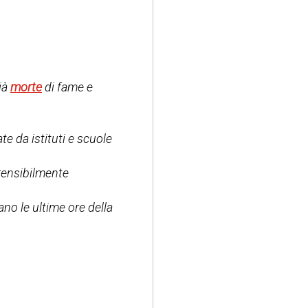
ià
morte
di fame e
e da istituti e scuole
mprensibilmente
no le ultime ore della