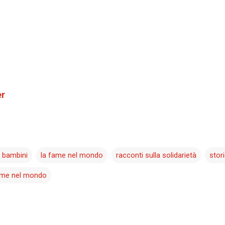
er
r bambini
la fame nel mondo
racconti sulla solidarietà
stori
fame nel mondo