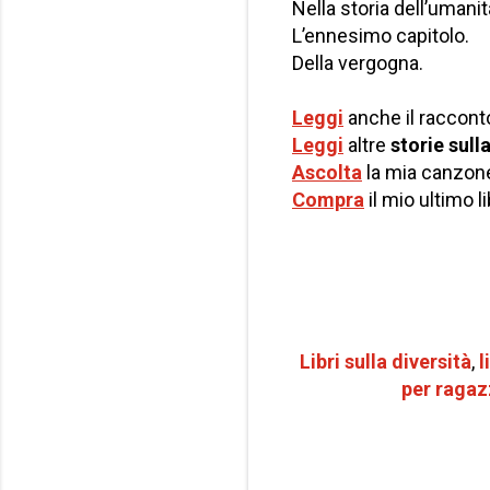
Nella storia dell’umanit
L’ennesimo capitolo.
Della vergogna.
Leggi
anche il raccont
Leggi
altre
storie sul
Ascolta
la mia canzo
Compra
il mio ultimo l
Libri sulla diversità
,
l
per r
agaz