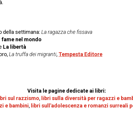
à.
o della settimana:
La ragazza che fissava
la fame nel mondo
ne
La libertà
ibro,
La truffa dei migranti
,
Tempesta Editore
Visita le pagine dedicate ai libri:
ibri sul razzismo
,
libri sulla diversità per
ragazzi e bamb
zi e bambini
,
libri sull'adolescenza e romanzi surreali 