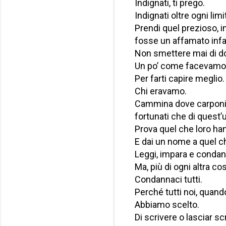
Indignati, ti prego.
Indignati oltre ogni lim
Prendi quel prezioso,
fosse un affamato infan
Non smettere mai di don
Un po’ come facevamo no
Per farti capire meglio.
Chi eravamo.
Cammina dove carponi ha
fortunati che di quest’
Prova quel che loro ha
E dai un nome a quel c
Leggi, impara e condan
Ma, più di ogni altra co
Condannaci tutti.
Perché tutti noi, quan
Abbiamo scelto.
Di scrivere o lasciar sc