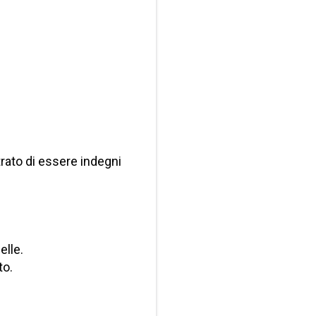
trato di essere indegni
elle.
to.