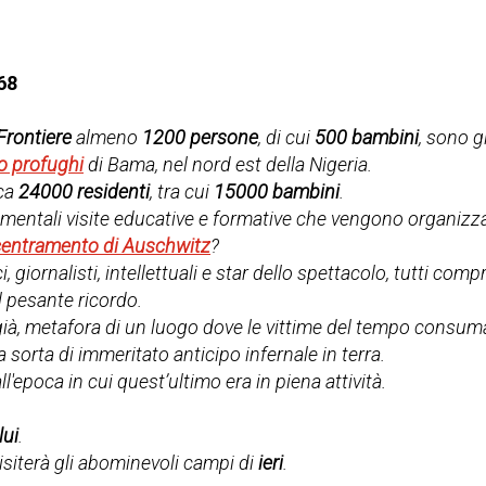
68
Frontiere
almeno
1200 persone
, di cui
500 bambini
, sono g
 profughi
di Bama, nel nord est della Nigeria.
rca
24000 residenti
, tra cui
15000 bambini
.
mentali visite educative e formative che vengono organizzat
entramento di Auschwitz
?
i, giornalisti, intellettuali e star dello spettacolo, tutti co
l pesante ricordo.
 già, metafora di un luogo dove le vittime del tempo consuma
a sorta di immeritato anticipo infernale in terra.
l'epoca in cui quest’ultimo era in piena attività.
lui
.
isiterà gli abominevoli campi di
ieri
.