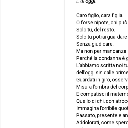
E di
oggi
.
Caro figlio, cara figlia.
O forse nipote, chi può 
Solo tu, del resto.
Solo tu potrai guardare 
Senza giudicare.
Ma non per mancanza di 
Perché la condanna è gi
L’abbiamo scritta noi t
dell’oggi sin dalle prime
Guardati in giro, osse
Misura l’ombra del corp
E compatisci il materno
Quello di chi, con atroce
Immagina l’orribile quot
Passato, presente e an
Addolorati, come spero fa