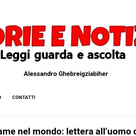
Passa ai contenuti principali
Alessandro Ghebreigziabiher
O
CONTATTI
fame nel mondo: lettera all’uomo 