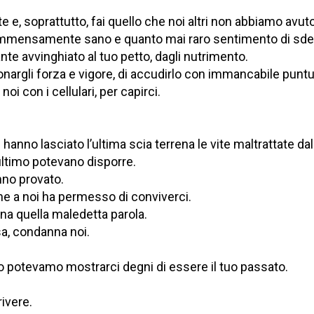
ite e, soprattutto, fai quello che noi altri non abbiamo avuto
 immensamente sano e quanto mai raro sentimento di sde
te avvinghiato al tuo petto, dagli nutrimento.
argli forza e vigore, di accudirlo con immancabile puntua
i con i cellulari, per capirci.
nno lasciato l’ultima scia terrena le vite maltrattate dal
ultimo potevano disporre.
nno provato.
he a noi ha permesso di conviverci.
na quella maledetta parola.
sa, condanna noi.
do potevamo mostrarci degni di essere il tuo passato.
rivere.