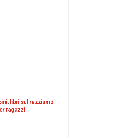
ini
,
libri sul razzismo
per ragazzi