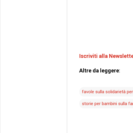
Iscriviti alla Newslett
Altre da leggere
:
favole sulla solidarietà pe
storie per bambini sulla 
C
o