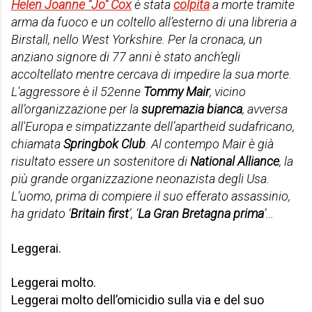
Helen Joanne "Jo" Cox
è stata
colpita
a morte tramite
arma da fuoco e un coltello all’esterno di una libreria a
Birstall, nello West Yorkshire. Per la cronaca, un
anziano signore di 77 anni è stato anch’egli
accoltellato mentre cercava di impedire la sua morte.
L'aggressore è il 52enne
Tommy Mair
, vicino
all’organizzazione per la
supremazia bianca
, avversa
all'Europa e simpatizzante dell’apartheid sudafricano,
chiamata
Springbok Club
. Al contempo Mair è già
risultato essere un sostenitore di
National Alliance
, la
più grande organizzazione neonazista degli Usa.
L’uomo, prima di compiere il suo efferato assassinio,
ha gridato ‘
Britain first
’, ‘
La Gran Bretagna prima
’…
Leggerai.
Leggerai molto.
Leggerai molto dell’omicidio sulla via e del suo