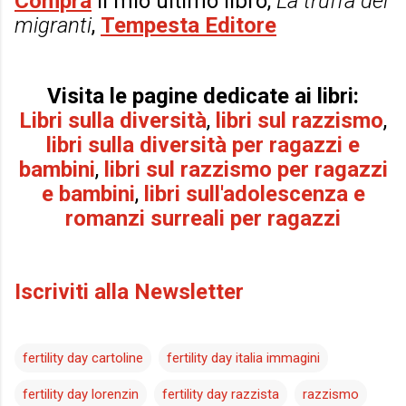
Compra
il mio ultimo libro,
La truffa dei
migranti
,
Tempesta Editore
Visita le pagine dedicate ai libri:
Libri sulla diversità
,
libri sul razzismo
,
libri sulla diversità per
ragazzi e
bambini
,
libri sul razzismo per r
agazzi
e bambini
,
libri sull'adolescenza e
romanzi surreali per ragazzi
Iscriviti alla Newsletter
fertility day cartoline
fertility day italia immagini
fertility day lorenzin
fertility day razzista
razzismo