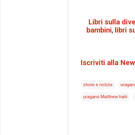
Libri sulla div
bambini
,
libri 
Iscriviti alla Ne
storie e notizie
uragan
uragano Matthew haiti
C
o
m