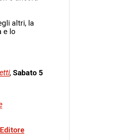
i altri, la
 e lo
etti
,
Sabato 5
e
Editore