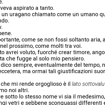
e.
veva aspirato a tanto.
ai un uragano chiamato come un umano q
ndo.
w.
bene.
ortante, come se non fossi soltanto aria, 
nel prossimo, come molti tra voi.
tto avrei voluto, fuorché crear timore, ang
ita che fugge al solo mio pensiero.
 dico sempre, eventualmente del tempo, no
eccetera, ma ormai tali giustificazioni su
 che mi rende orgoglioso è il
lato sottovalu
o noi altri.
e sotto lo stesso nome vi sia il medesimo,
ngi vetri e sebbene sconquassi differenti 