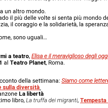
a un altro mondo.
do il più delle volte si senta più mondo degl
zia, il coraggio e la solidarietà, la speranza
nome, sono uguali…
rmi a teatro
,
Elisa e il meraviglioso degli ogg
1
al
Teatro Planet
, Roma.
acconto della settimana:
Siamo come letter
e sulla diversità
canzone
La libertà
timo libro,
La truffa dei migranti
,
Tempesta 