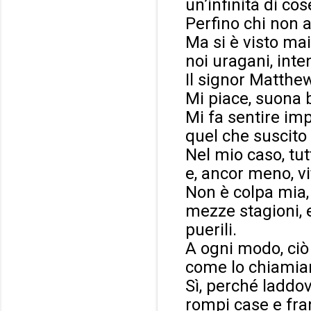
un’infinità di cos
Perfino chi non a
Ma si è visto m
noi uragani, inte
Il signor Matthe
Mi piace, suona 
Mi fa sentire imp
quel che suscito 
Nel mio caso, tu
e, ancor meno, v
Non è colpa mia,
mezze stagioni, 
puerili.
A ogni modo, ciò
come lo chiamiam
Sì, perché laddov
rompi case e fra