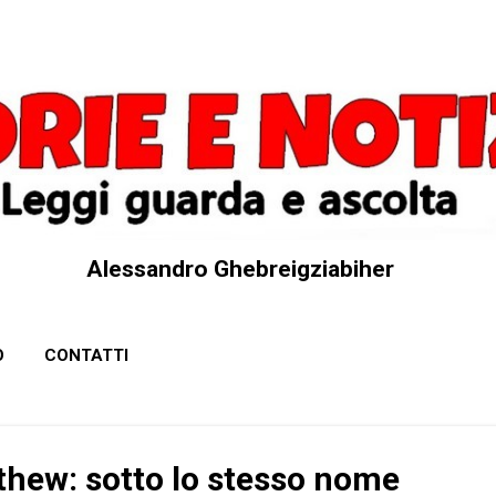
Passa ai contenuti principali
Alessandro Ghebreigziabiher
O
CONTATTI
hew: sotto lo stesso nome