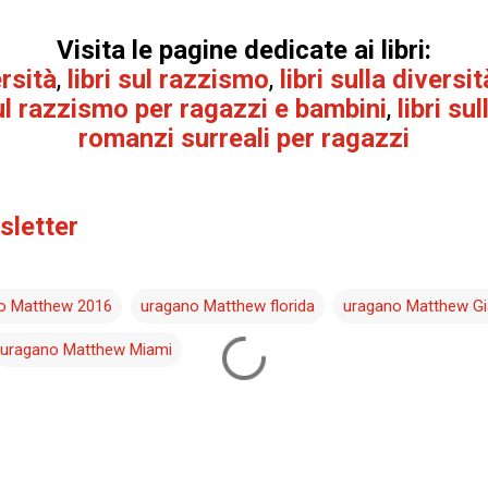
Visita le pagine dedicate ai libri:
ersità
,
libri sul razzismo
,
libri sulla diversi
sul razzismo per r
agazzi e bambini
,
libri su
romanzi surreali per ragazzi
wsletter
o Matthew 2016
uragano Matthew florida
uragano Matthew G
uragano Matthew Miami