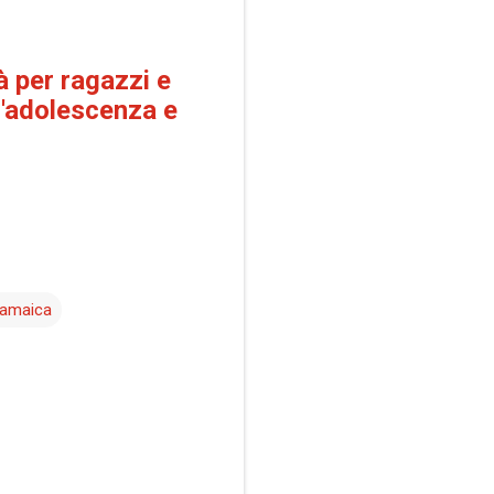
tà per
ragazzi e
ll'adolescenza e
iamaica