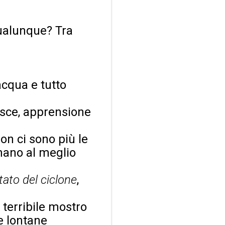
ualunque? Tra
acqua e tutto
osce, apprensione
n ci sono più le
onano al meglio
tato del ciclone
,
 terribile mostro
e lontane