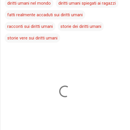
diritti umani nel mondo
diritti umani spiegati ai ragazzi
fatti realmente accaduti sui diritti umani
racconti sui diritti umani
storie dei diritti umani
storie vere sui diritti umani
C
o
m
m
e
n
t
i