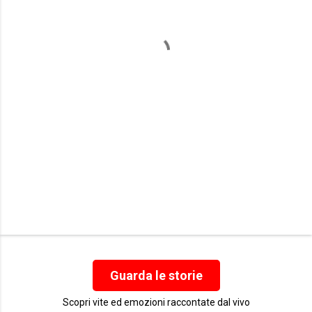
n
t
i
Guarda le storie
Scopri vite ed emozioni raccontate dal vivo