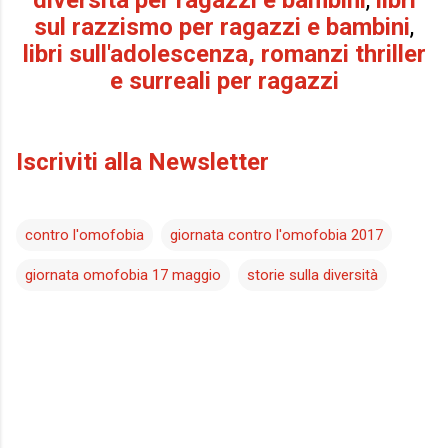
diversità per
ragazzi e bambini
,
libri
sul razzismo per r
agazzi e bambini
,
libri sull'adolescenza, romanzi thriller
e surreali per ragazzi
Iscriviti alla Newsletter
contro l'omofobia
giornata contro l'omofobia 2017
giornata omofobia 17 maggio
storie sulla diversità
C
o
m
m
e