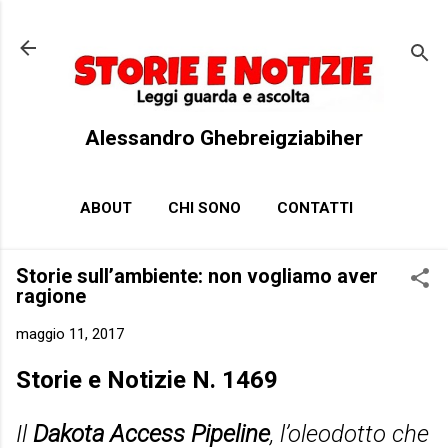
Passa ai contenuti principali
Alessandro Ghebreigziabiher
ABOUT
CHI SONO
CONTATTI
Storie sull’ambiente: non vogliamo aver
ragione
maggio 11, 2017
Storie e Notizie N. 1469
Il
Dakota Access Pipeline
, l’oleodotto che