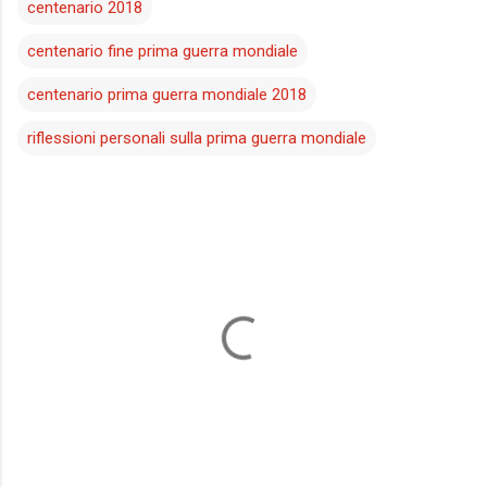
centenario 2018
centenario fine prima guerra mondiale
centenario prima guerra mondiale 2018
riflessioni personali sulla prima guerra mondiale
C
o
m
m
e
n
t
i