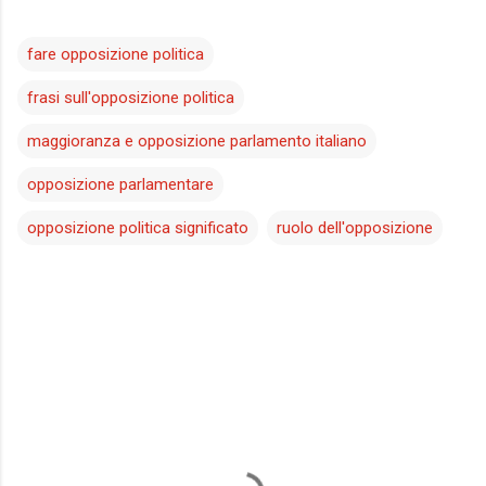
fare opposizione politica
frasi sull'opposizione politica
maggioranza e opposizione parlamento italiano
opposizione parlamentare
opposizione politica significato
ruolo dell'opposizione
C
o
m
m
e
n
t