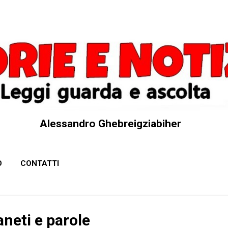
Passa ai contenuti principali
Alessandro Ghebreigziabiher
O
CONTATTI
aneti e parole