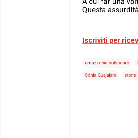
A cui far una vol
Questa assurdit
Iscriviti per ric
amazzonia bolsonaro
Sônia Guajajara
storie
C
o
m
m
e
n