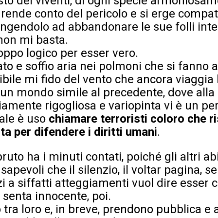
sto dei viventi, di ogni specie armoniosa
i rende conto del pericolo e si erge compa
ingendolo ad abbandonare le sue folli inte
non mi basta.
oppo logico per esser vero.
to e soffio aria nei polmoni che si fanno 
bile mi fido del vento che ancora viaggia 
 un mondo simile al precedente, dove alla
riamente rigogliosa e variopinta vi è un p
uale è uso
chiamare terroristi coloro che r
ta per difendere i diritti umani
.
ruto ha i minuti contati, poiché gli altri abi
apevoli che il silenzio, il voltar pagina, s
 a siffatti atteggiamenti vuol dire esser 
 senta innocente, poi.
 tra loro e, in breve, prendono pubblica e 