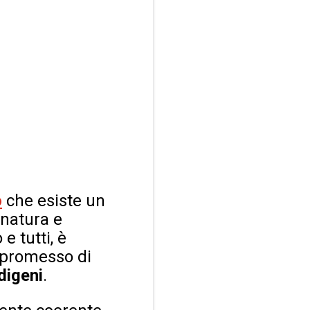
o
che esiste un
 natura e
e tutti, è
a promesso di
digeni
.