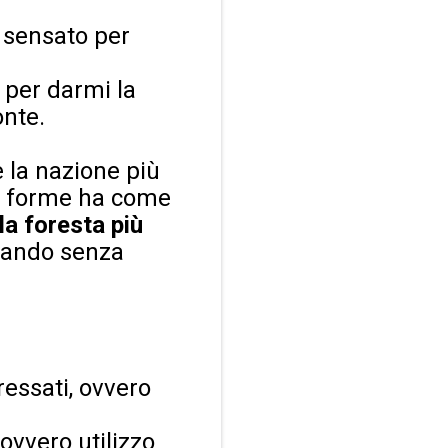
 sensato per
i per darmi la
onte.
 la nazione più
e forme ha come
la foresta più
nando senza
ressati, ovvero
 ovvero utilizzo