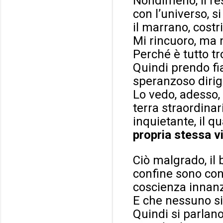
Nondimeno, il re
con l’universo, s
il marrano, costr
Mi rincuoro, ma 
Perché è tutto tr
Quindi prendo fia
speranzoso dirigi
Lo vedo, adesso,
terra straordina
inquietante, il q
propria stessa vi
Ciò malgrado, il b
confine sono cons
coscienza innanzi
E che nessuno si
Quindi si parlano