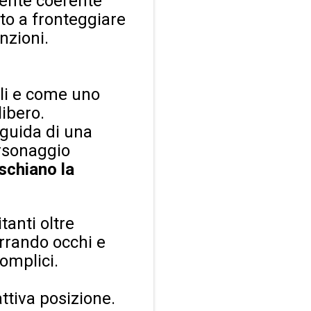
mente coerente
tto a fronteggiare
nzioni.
ali e come uno
libero.
 guida di una
ersonaggio
ischiano la
tanti oltre
errando occhi e
complici.
attiva posizione.