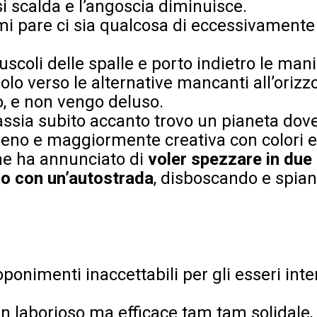
 si scalda e l’angoscia diminuisce.
mi pare ci sia qualcosa di eccessivamente
uscoli delle spalle e porto indietro le man
solo verso le alternative mancanti all’orizz
o, e non vengo deluso.
assia subito accanto trovo un pianeta dove
geno e maggiormente creativa con colori 
che ha annunciato di
voler spezzare in due 
o con un’autostrada
, disboscando e spia
onimenti inaccettabili per gli esseri inte
 un laborioso ma efficace tam tam solidale,