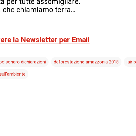
ta per tutte assomigliare.
à che chiamiamo terra…
evere la Newsletter per Email
bolsonaro dichiarazioni
deforestazione amazzonia 2018
jair
 sull'ambiente