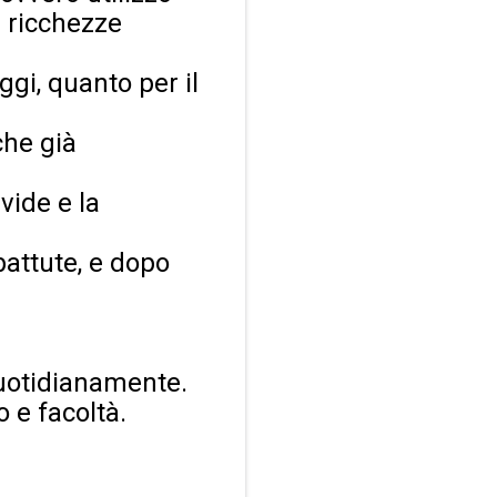
e ricchezze
ggi, quanto per il
che già
vide e la
 battute, e dopo
quotidianamente.
 e facoltà.