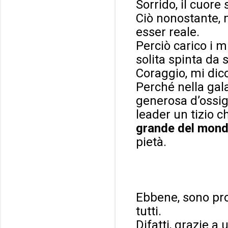
Sorrido, il cuore
Ciò nonostante, 
esser reale.
Perciò carico i m
solita spinta da 
Coraggio, mi dic
Perché nella gal
generosa d’ossi
leader un tizio 
grande del mond
pietà.
Ebbene, sono prop
tutti.
Difatti, grazie a