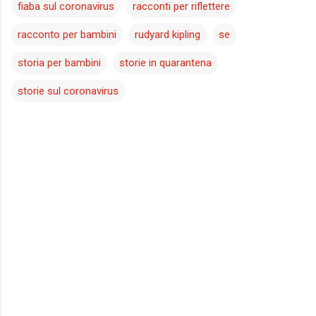
fiaba sul coronavirus
racconti per riflettere
racconto per bambini
rudyard kipling
se
storia per bambini
storie in quarantena
storie sul coronavirus
C
o
m
m
e
n
t
i