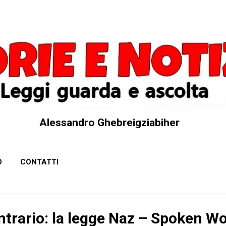
Passa ai contenuti principali
Alessandro Ghebreigziabiher
O
CONTATTI
ntrario: la legge Naz – Spoken W