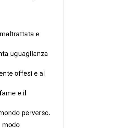
maltrattata e
sunta uguaglianza
nte offesi e al
fame e il
mondo perverso.
in modo