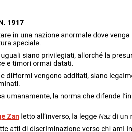
 N. 1917
are in una nazione anormale dove venga 
tura speciale.
 uguali siano privilegiati, allorché la pre
e e timori ormai datati.
e difformi vengono additati, siano legalme
minati.
rsa umanamente, la norma che difende l’in
ge Zan
letto all’inverso, la legge
Naz
di un 
e atti di discriminazione verso chi ami 