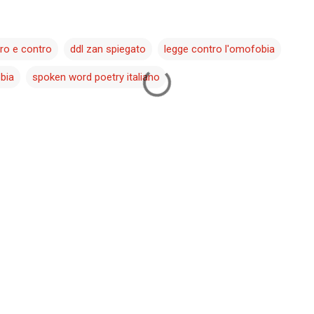
pro e contro
ddl zan spiegato
legge contro l'omofobia
bia
spoken word poetry italiano