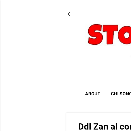
ABOUT
CHI SON
Ddl Zan al co