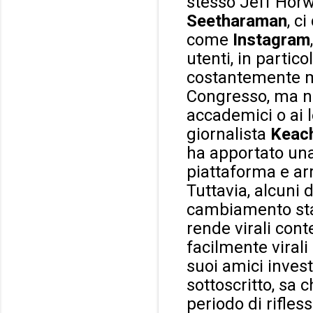
stesso Jeff Horw
Seetharaman
, c
come
Instagram
utenti, in partic
costantemente mi
Congresso, ma no
accademici o ai le
giornalista
Keac
ha apportato una
piattaforma e arr
Tuttavia, alcuni 
cambiamento stav
rende virali cont
facilmente virali
suoi amici invest
sottoscritto, sa 
periodo di rifles