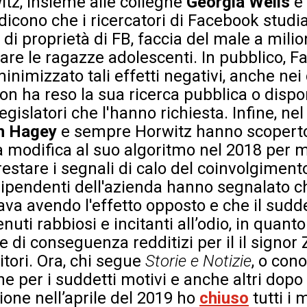
itz, insieme alle colleghe
Georgia Wells
e
i dicono che i ricercatori di Facebook stud
, di proprietà di FB, faccia del male a milio
olare le ragazze adolescenti. In pubblico, 
nimizzato tali effetti negativi, anche ne
n ha reso la sua ricerca pubblica o dispon
gislatori che l'hanno richiesta. Infine, nel
h Hagey
e sempre Horwitz hanno scopert
 modifica al suo algoritmo nel 2018 per mi
estare i segnali di calo del coinvolgimento
dipendenti dell'azienda hanno segnalato ch
a avendo l'effetto opposto e che il sudd
enuti rabbiosi e incitanti all’odio, in quan
 e di conseguenza redditizi per il il signor
itori. Ora, chi segue
Storie e Notizie
, o con
che per i suddetti motivi e anche altri dop
sione nell’aprile del 2019 ho
chiuso
tutti i m