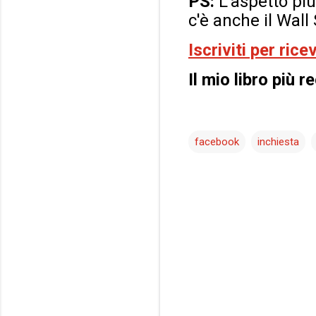
PS:
L'aspetto più
c'è anche il Wall 
Iscriviti per ric
Il mio libro più r
facebook
inchiesta
C
o
m
m
e
n
t