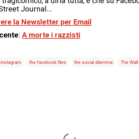
 tragicomico, a dirla tutta,
è che
su Facebo
Street Journal...
evere la Newsletter per Email
ecente
:
A morte i razzisti
instagram
the facebook files
the social dilemma
The Wall