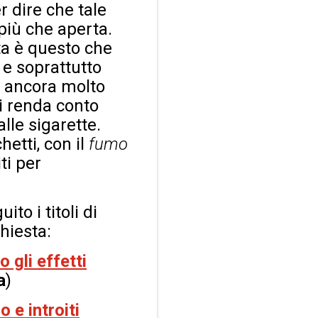
r dire che tale
più che aperta.
ta è questo che
 e soprattutto
a ancora molto
i renda conto
lle sigarette.
etti, con il
fumo
ti per
to i titoli di
hiesta:
 gli effetti
a
)
 e introiti