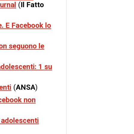
ournal
(
Il Fatto
e. E Facebook lo
non seguono le
adolescenti: 1 su
enti
(
ANSA
)
acebook non
 adolescenti