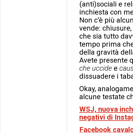
(anti)sociali e r
inchiesta con me
Non c’è più alcun
vende: chiusure, 
che sia tutto da
tempo prima che 
della gravità del
Avete presente qu
che uccide
e
caus
dissuadere i taba
Okay, analogament
alcune testate ch
WSJ, nuova inchi
negativi di Inst
Facebook cavalca 