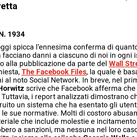
retta
 N. 1934
i oggi spicca l’ennesima conferma di quan
m
facciano danni a ciascuno di noi in ogni 
co alla pubblicazione da parte del
Wall Str
hiesta,
The Facebook Files
, la quale è bas
 al noto Social Network. In breve, nel prim
Horwitz
scrive che Facebook afferma che l
. Tuttavia, i report analizzati dimostrano c
ruito un sistema che ha esentato gli utenti 
 le sue normative. Molti di costoro abusano
riale che include molestie e incitamento 
bbero a sanzioni, ma nessuna nel loro caso