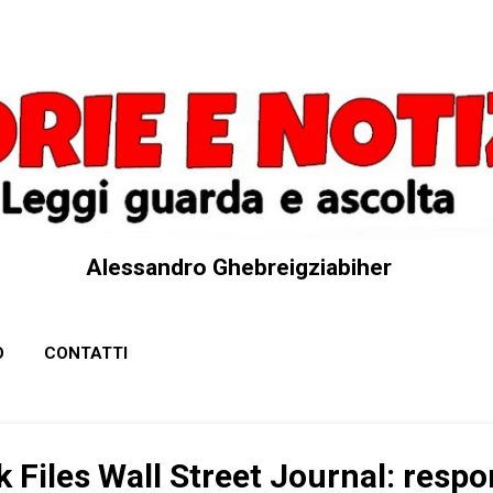
Passa ai contenuti principali
Alessandro Ghebreigziabiher
O
CONTATTI
Files Wall Street Journal: respo