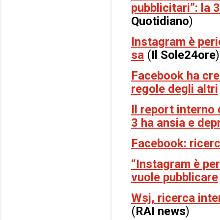
pubblicitari”: la
Quotidiano
)
Instagram è peri
sa
(
Il Sole24ore
)
Facebook ha crea
regole degli altri
Il report intern
3 ha ansia e dep
Facebook: ricerc
“Instagram è per
vuole pubblicare
Wsj, ricerca int
(
RAI news
)