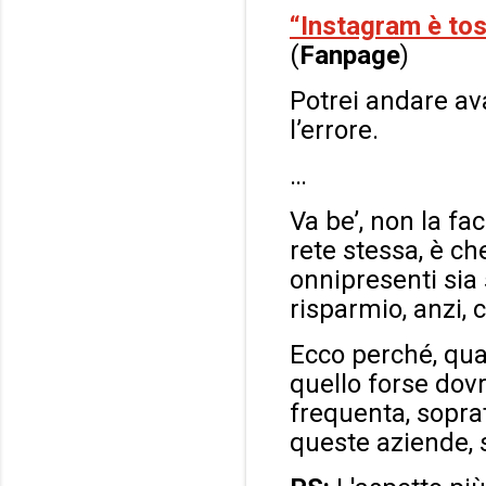
“Instagram è toss
(
Fanpage
)
Potrei andare ava
l’errore.
…
Va be’, non la fa
rete stessa, è ch
onnipresenti sia
risparmio, anzi,
Ecco perché, qu
quello forse dov
frequenta, sopra
queste aziende, s