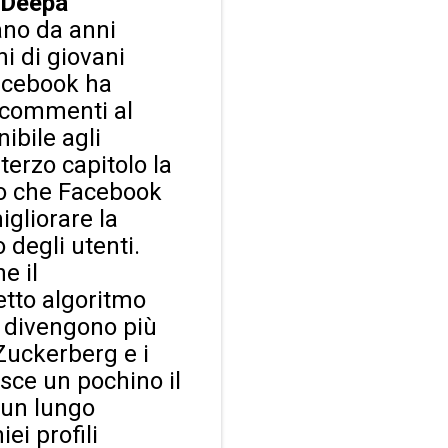
Deepa
iano da anni
ni di giovani
Facebook ha
i commenti al
ibile agli
 terzo capitolo la
o che Facebook
gliorare la
 degli utenti.
e il
etto algoritmo
to divengono più
 Zuckerberg e i
osce un pochino il
o un lungo
iei profili