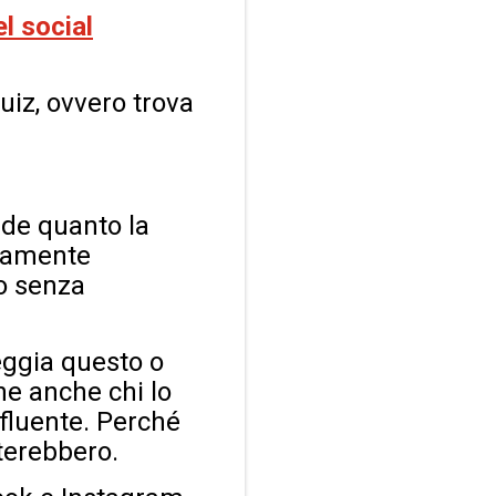
l social
uiz, ovvero trova
ande quanto la
anamente
o senza
ggia questo o
e anche chi lo
nfluente. Perché
sterebbero.