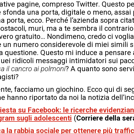
elative pagine, compreso Twitter. Questo pe
 sfonda una porta, digitale o meno, assai 
a porta, ecco. Perché l’azienda sopra cita
ostacoli, muri, ma a te sembra il contrario
vvero gratuito… Nondimeno, credo ci vogli
un numero considerevole di miei simili s
la questione. Questo mi induce a pensare a
ei ridicoli messaggi intimidatori sui pacch
a il cancro ai polmoni
? A quanto sono servi
gisti?
e, facciamo un giochino. Ecco qui di segui
e hanno riportato da noi la notizia dell’inc
esta su Facebook: le ricerche evidenziano
agram sugli adolescenti
(
Corriere della ser
la rabbia sociale per ottenere più traffico