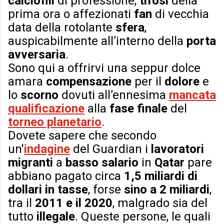
calciofili
di professione,
tifosi
della
prima ora o affezionati
fan
di vecchia
data della
rotolante
sfera
,
auspicabilmente all’interno della
porta
avversaria
.
Sono qui a offrirvi una seppur dolce
amara
compensazione
per il
dolore
e
lo
scorno
dovuti all’ennesima
mancata
qualificazione
alla
fase finale
del
torneo planetario
.
Dovete sapere che secondo
un'
indagine
del Guardian i
lavoratori
migranti
a
basso salario
in
Qatar
pare
abbiano pagato circa
1,5 miliardi di
dollari in tasse
, forse
sino a 2 miliardi
,
tra il
2011 e il 2020
, malgrado sia del
tutto
illegale
. Queste persone, le quali