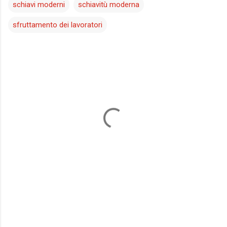
schiavi moderni
schiavitù moderna
sfruttamento dei lavoratori
C
o
m
m
e
n
t
i