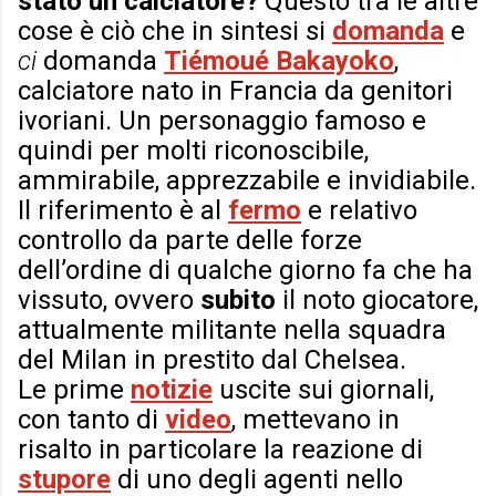
stato un calciatore?
Questo tra le altre
cose è ciò che in sintesi si
domanda
e
ci
domanda
Tiémoué Bakayoko
,
calciatore nato in Francia da genitori
ivoriani. Un personaggio famoso e
quindi per molti riconoscibile,
ammirabile, apprezzabile e invidiabile.
Il riferimento è al
fermo
e relativo
controllo da parte delle forze
dell’ordine di qualche giorno fa che ha
vissuto, ovvero
subito
il noto giocatore,
attualmente militante nella squadra
del Milan in prestito dal Chelsea.
Le prime
notizie
uscite sui giornali,
con tanto di
video
, mettevano in
risalto in particolare la reazione di
stupore
di uno degli agenti nello