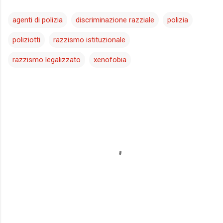
agenti di polizia
discriminazione razziale
polizia
poliziotti
razzismo istituzionale
razzismo legalizzato
xenofobia
C
o
m
m
e
n
t
i