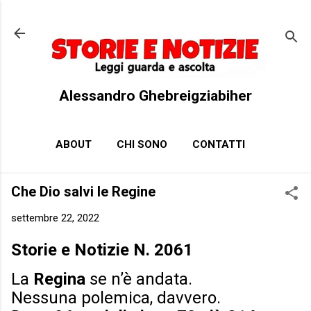
Passa ai contenuti principali
Alessandro Ghebreigziabiher
ABOUT
CHI SONO
CONTATTI
Che Dio salvi le Regine
settembre 22, 2022
Storie e Notizie N. 2061
La
Regina
se n’è andata.
Nessuna polemica, davvero.