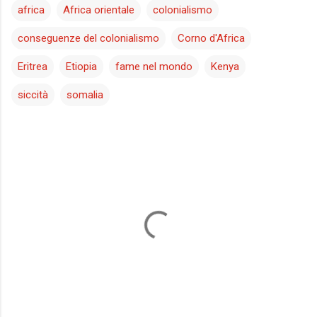
africa
Africa orientale
colonialismo
conseguenze del colonialismo
Corno d'Africa
Eritrea
Etiopia
fame nel mondo
Kenya
siccità
somalia
C
o
m
m
e
n
t
i