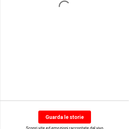
n
t
i
Guarda le storie
Scopri vite ed emozioni raccontate dal vivo