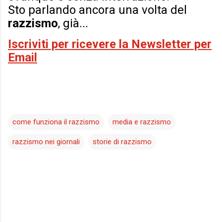
Sto parlando ancora una volta del
razzismo
, già...
Iscriviti per ricevere la Newsletter per
Email
come funziona il razzismo
media e razzismo
razzismo nei giornali
storie di razzismo
C
o
m
m
e