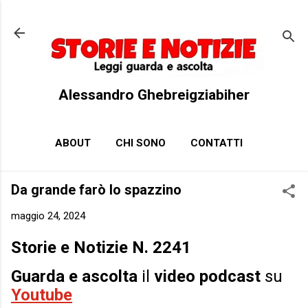
Passa ai contenuti principali
Alessandro Ghebreigziabiher
ABOUT
CHI SONO
CONTATTI
Da grande farò lo spazzino
maggio 24, 2024
Storie e Notizie N. 2241
Guarda e ascolta
il
video podcast
su
Youtube