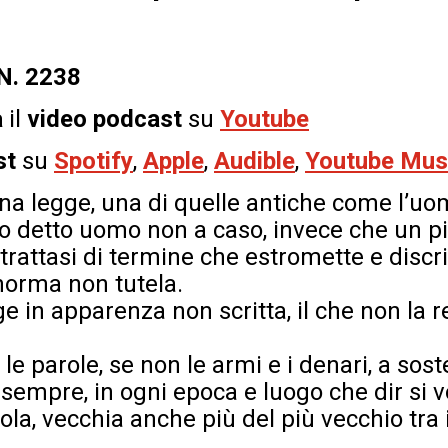
 N. 2238
a
il
video podcast
su
Youtube
st
su
Spotify
,
Apple
,
Audible
,
Youtube Mus
una legge, una di quelle antiche come l’uo
o detto uomo non a caso, invece che un pi
trattasi di termine che estromette e discri
norma non tutela.
ge in apparenza non scritta, il che non la
 le parole, se non le armi e i denari, a sos
sempre, in ogni epoca e luogo che dir si v
la, vecchia anche più del più vecchio tra i