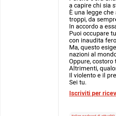
a capire chi sia s
È una legge che s
troppi, da sempre
In accordo a essa
Puoi occupare tu
con inaudita fero
Ma, questo esige 
nazioni al mondo
Oppure, costoro 
Altrimenti, qualo
Il violento e il p
Sei tu.
Iscriviti per ric
italian podcast di attualità