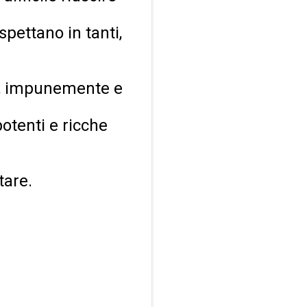
pettano in tanti,
go, impunemente e
potenti e ricche
tare.