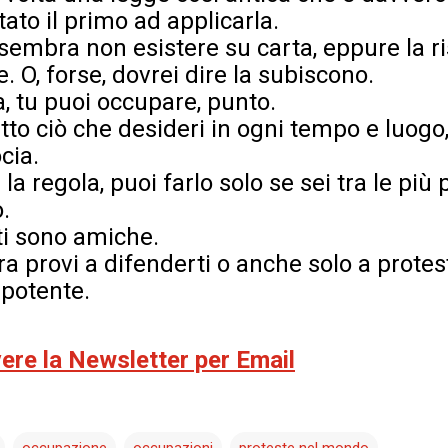
tato il primo ad applicarla.
embra non esistere su carta, eppure la ris
. O, forse, dovrei dire la subiscono.
, tu puoi occupare, punto.
tto ciò che desideri in ogni tempo e luo
cia.
la regola, puoi farlo solo se sei tra le più 
.
ti sono amiche.
ra provi a difenderti o anche solo a protes
repotente.
evere la Newsletter per Email
occupazione
occupazioni
proteste nel mondo