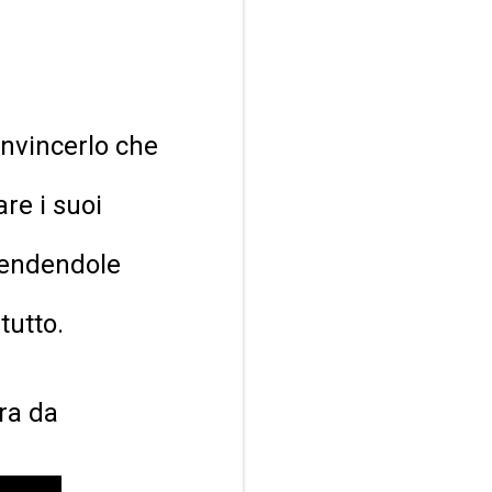
onvincerlo che
are i suoi
 rendendole
tutto.
ara da