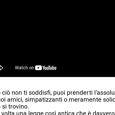
 ciò non ti soddisfi, puoi prenderti l’assolu
uoi amici, simpatizzanti o meramente solid
si trovino.
volta una legge così antica che è davvero d