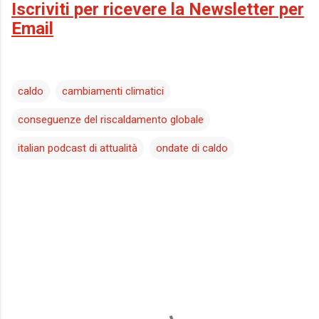
Iscriviti per ricevere la Newsletter per
Email
caldo
cambiamenti climatici
conseguenze del riscaldamento globale
italian podcast di attualità
ondate di caldo
C
o
m
m
e
n
t