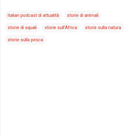
italian podcast di attualità
storie di animali
storie di squali
storie sull'Africa
storie sulla natura
storie sulla pesca
C
o
m
m
e
n
t
i