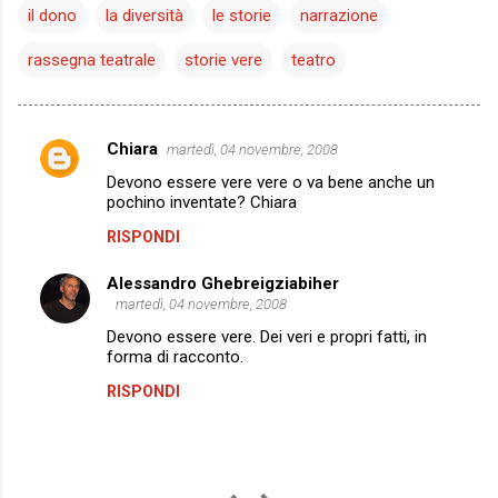
il dono
la diversità
le storie
narrazione
rassegna teatrale
storie vere
teatro
Chiara
martedì, 04 novembre, 2008
C
Devono essere vere vere o va bene anche un
o
pochino inventate? Chiara
m
RISPONDI
m
Alessandro Ghebreigziabiher
e
martedì, 04 novembre, 2008
n
Devono essere vere. Dei veri e propri fatti, in
t
forma di racconto.
i
RISPONDI