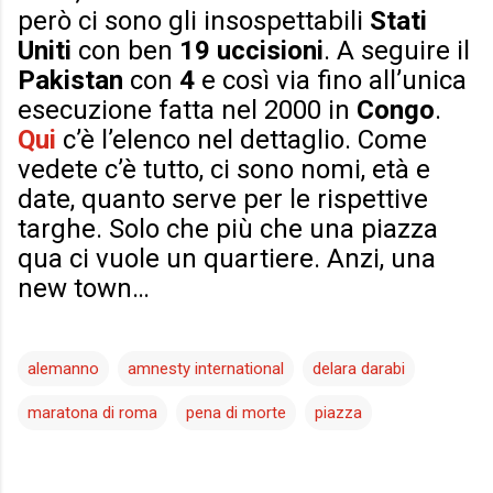
però ci sono gli insospettabili
Stati
Uniti
con ben
19 uccisioni
. A seguire il
Pakistan
con
4
e così via fino all’unica
esecuzione fatta nel 2000 in
Congo
.
Qui
c’è l’elenco nel dettaglio. Come
vedete c’è tutto, ci sono nomi, età e
date, quanto serve per le rispettive
targhe. Solo che più che una piazza
qua ci vuole un quartiere. Anzi, una
new town…
alemanno
amnesty international
delara darabi
maratona di roma
pena di morte
piazza
C