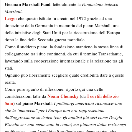
German Marshall Fund
, letteralmente la
Fondazione tedesca
Marshall
.
Leggo
che questo istituto fu creato nel 1972 grazie ad una
donazione della Germania in memoria del piano Marshall, una
delle iniziative degli Stati Uniti per la ricostruzione dell’Europa
dopo la fine della Seconda guerra mondiale.
Come il suddetto piano, la fondazione mantiene la stessa linea di
collegamento tra i due continenti, da cui il termine Transatlantic,
lavorando sulla cooperazione internazionale e la relazione tra gli
stati.
Ognuno può liberamente scegliere quale credibilità dare a queste
realtà.
Come puro spunto di riflessione, riporto qui una delle
Noam Chomsky
I cortili dello zio
considerazioni fatte da
(da
Sam
piano Marshall
) sul
:
I politologi americani riconoscevano
che la "minaccia" per l'Europa non era rappresentata
dall'aggressione sovietica (che gli analisti più seri come Dwight
Eisenhower non mettevano in conto) ma piuttosto dalla resistenza
antifascista - con i suoi ideali radicalmente democratici, che