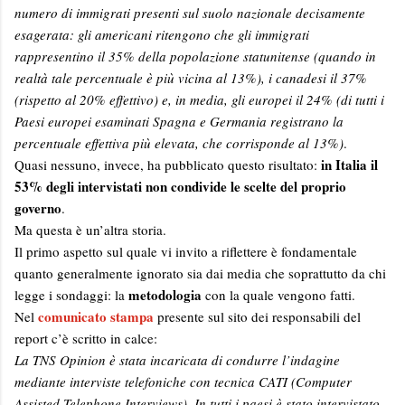
numero di immigrati presenti sul suolo nazionale decisamente
esagerata: gli americani ritengono che gli immigrati
rappresentino il 35% della popolazione statunitense (quando in
realtà tale percentuale è più vicina al 13%), i canadesi il 37%
(rispetto al 20% effettivo) e, in media, gli europei il 24% (di tutti i
Paesi europei esaminati Spagna e Germania registrano la
percentuale effettiva più elevata, che corrisponde al 13%)
.
in Italia il
Quasi nessuno, invece, ha pubblicato questo risultato:
53% degli intervistati non condivide le scelte del proprio
governo
.
Ma questa è un’altra storia.
Il primo aspetto sul quale vi invito a riflettere è fondamentale
quanto generalmente ignorato sia dai media che soprattutto da chi
metodologia
legge i sondaggi: la
con la quale vengono fatti.
comunicato stampa
Nel
presente sul sito dei responsabili del
report c’è scritto in calce:
La TNS Opinion è stata incaricata di condurre l’indagine
mediante interviste telefoniche con tecnica CATI (Computer
Assisted Telephone Interviews). In tutti i paesi è stato intervistato