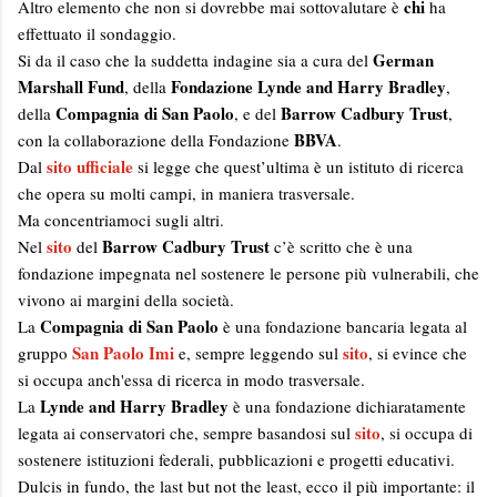
chi
Altro elemento che non si dovrebbe mai sottovalutare è
ha
effettuato il sondaggio.
German
Si da il caso che la suddetta indagine sia a cura del
Marshall Fund
Fondazione Lynde and Harry Bradley
, della
,
Compagnia di San Paolo
Barrow Cadbury Trust
della
, e del
,
BBVA
con la collaborazione della Fondazione
.
sito ufficiale
Dal
si legge che quest’ultima è un istituto di ricerca
che opera su molti campi, in maniera trasversale.
Ma concentriamoci sugli altri.
sito
Barrow Cadbury Trust
Nel
del
c’è scritto che è una
fondazione impegnata nel sostenere le persone più vulnerabili, che
vivono ai margini della società.
Compagnia di San Paolo
La
è una fondazione bancaria legata al
San Paolo Imi
sito
gruppo
e, sempre leggendo sul
, si evince che
si occupa anch'essa di ricerca in modo trasversale.
Lynde and Harry Bradley
La
è una fondazione dichiaratamente
sito
legata ai conservatori che, sempre basandosi sul
, si occupa di
sostenere istituzioni federali, pubblicazioni e progetti educativi.
Dulcis in fundo, the last but not the least, ecco il più importante: il