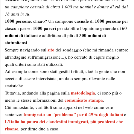
un campione casuale di circa 1.000 tra uomini e donne di età dai
18 anni in su
.
1000 persone
casuale
1000 persone
, chiaro? Un campione
di
per
1000 pareri
60
ciascun paese,
per stabilire l’opinione generale di
milioni di italiani
300 milioni di
e addirittura di più di
statunitensi
.
sito
Sempre navigando sul
del sondaggio (che mi rimanda sempre
all'indagine sull'immigrazione...), ho cercato di capire meglio
quali criteri sono stati utilizzati.
Ad esempio come sono stati gestiti i rifiuti, cioè la gente che non
accetta di essere intervistata, un dato sempre rilevante nelle
statistiche.
metodologia
Tuttavia, andando alla pagina sulla
, ci sono più o
comunicato stampa
meno le stesse informazioni del
.
Ciò nonostante, vari titoli sono apparsi nel web come vere
Immigrati: un "problema" per il 49% degli italiani
sentenze:
e
L'Italia ha paura dei clandestini immigrati, più problemi che
risorse
, per dirne due a caso.