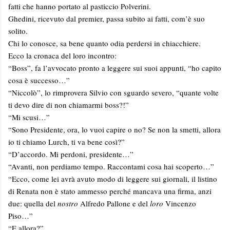
fatti che hanno portato al pasticcio Polverini.
Ghedini, ricevuto dal premier, passa subito ai fatti, com’è suo
solito.
Chi lo conosce, sa bene quanto odia perdersi in chiacchiere.
Ecco la cronaca del loro incontro:
“Boss”, fa l’avvocato pronto a leggere sui suoi appunti, “ho capito
cosa è successo…”
“Niccolò”, lo rimprovera Silvio con sguardo severo, “quante volte
ti devo dire di non chiamarmi boss?!”
“Mi scusi…”
“Sono Presidente, ora, lo vuoi capire o no? Se non la smetti, allora
io ti chiamo Lurch, ti va bene così?”
“D’accordo. Mi perdoni, presidente…”
“Avanti, non perdiamo tempo. Raccontami cosa hai scoperto…”
“Ecco, come lei avrà avuto modo di leggere sui giornali, il listino
di Renata non è stato ammesso perché mancava una firma, anzi
due: quella del
nostro
Alfredo Pallone e del
loro
Vincenzo
Piso…”
“E allora?”