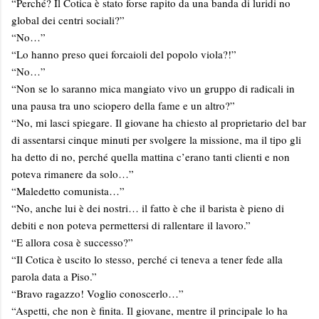
“Perché? Il Cotica è stato forse rapito da una banda di luridi no
global dei centri sociali?”
“No…”
“Lo hanno preso quei forcaioli del popolo viola?!”
“No…”
“Non se lo saranno mica mangiato vivo un gruppo di radicali in
una pausa tra uno sciopero della fame e un altro?”
“No, mi lasci spiegare. Il giovane ha chiesto al proprietario del bar
di assentarsi cinque minuti per svolgere la missione, ma il tipo gli
ha detto di no, perché quella mattina c’erano tanti clienti e non
poteva rimanere da solo…”
“Maledetto comunista…”
“No, anche lui è dei nostri… il fatto è che il barista è pieno di
debiti e non poteva permettersi di rallentare il lavoro.”
“E allora cosa è successo?”
“Il Cotica è uscito lo stesso, perché ci teneva a tener fede alla
parola data a Piso.”
“Bravo ragazzo! Voglio conoscerlo…”
“Aspetti, che non è finita. Il giovane, mentre il principale lo ha