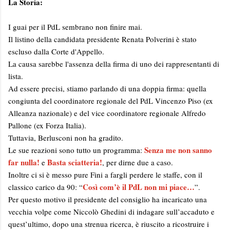
La Storia:
I guai per il PdL sembrano non finire mai.
Il listino della candidata presidente Renata Polverini è stato
escluso dalla Corte d'Appello.
La causa sarebbe l'assenza della firma di uno dei rappresentanti di
lista.
Ad essere precisi, stiamo parlando di una doppia firma: quella
congiunta del coordinatore regionale del PdL Vincenzo Piso (ex
Alleanza nazionale) e del vice coordinatore regionale Alfredo
Pallone (ex Forza Italia).
Tuttavia, Berlusconi non ha gradito.
Senza me non sanno
Le sue reazioni sono tutto un programma:
far nulla!
Basta sciatteria!
e
, per dirne due a caso.
Inoltre ci si è messo pure Fini a fargli perdere le staffe, con il
Così com’è il PdL non mi piace…
classico carico da 90: “
”.
Per questo motivo il presidente del consiglio ha incaricato una
vecchia volpe come Niccolò Ghedini di indagare sull’accaduto e
quest’ultimo, dopo una strenua ricerca, è riuscito a ricostruire i