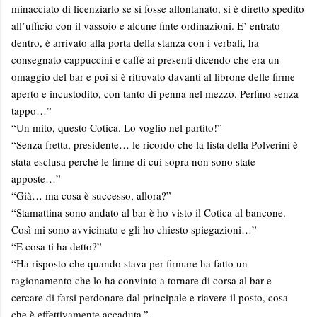
minacciato di licenziarlo se si fosse allontanato, si è diretto spedito
all’ufficio con il vassoio e alcune finte ordinazioni. E’ entrato
dentro, è arrivato alla porta della stanza con i verbali, ha
consegnato cappuccini e caffé ai presenti dicendo che era un
omaggio del bar e poi si è ritrovato davanti al librone delle firme
aperto e incustodito, con tanto di penna nel mezzo. Perfino senza
tappo…”
“Un mito, questo Cotica. Lo voglio nel partito!”
“Senza fretta, presidente… le ricordo che la lista della Polverini è
stata esclusa perché le firme di cui sopra non sono state
apposte…”
“Già… ma cosa è successo, allora?”
“Stamattina sono andato al bar è ho visto il Cotica al bancone.
Così mi sono avvicinato e gli ho chiesto spiegazioni…”
“E cosa ti ha detto?”
“Ha risposto che quando stava per firmare ha fatto un
ragionamento che lo ha convinto a tornare di corsa al bar e
cercare di farsi perdonare dal principale e riavere il posto, cosa
che è effettivamente accaduta.”