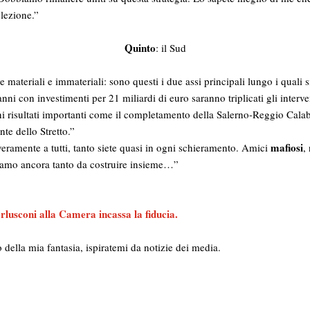
lezione.”
Quinto
: il Sud
re materiali e immateriali: sono questi i due assi principali lungo i quali 
anni con investimenti per 21 miliardi di euro saranno triplicati gli inter
 risultati importanti come il completamento della Salerno-Reggio Calab
nte dello Stretto.”
mafiosi
 veramente a tutti, tanto siete quasi in ogni schieramento. Amici
,
iamo ancora tanto da costruire insieme…”
erlusconi alla Camera incassa la fiducia.
tto della mia fantasia, ispiratemi da notizie dei media.