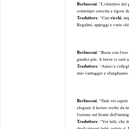
Berlusconi
: “L'obiettivo del
contempo crescita e rigore dei
Traduttore
ricchi
: “Cari
, im
Regalini, appoggi e varie c
Berlusconi
: “Basta con l'uso
giudici-pm. A breve ci sarà u
Traduttore
: “Amici e collegh
mio vantaggio e sfanghiamo i
Berlusconi
: “Tutti voi sapete
elogiare il lavoro svolto da 
l'azione sul fronte dell'immi
Traduttore
: “Voi tutti, che
degli zingari ladri, votate s