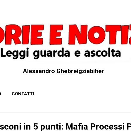
Passa ai contenuti principali
Alessandro Ghebreigziabiher
O
CONTATTI
sconi in 5 punti: Mafia Processi 