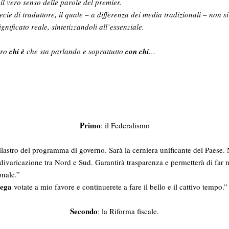
il vero senso delle parole del premier.
pecie di traduttore, il quale – a differenza dei media tradizionali – non si
ignificato reale, sintetizzandoli all’essenziale.
aro
chi
è
che sta parlando e soprattutto
con chi
…
Primo
: il Federalismo
 pilastro del programma di governo. Sarà la cerniera unificante del Paes
divaricazione tra Nord e Sud. Garantirà trasparenza e permetterà di far 
onale.”
ega
votate a mio favore e continuerete a fare il bello e il cattivo tempo.”
Secondo
: la Riforma fiscale.