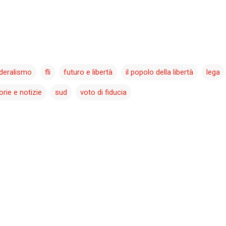
deralismo
fli
futuro e libertà
il popolo della libertà
lega
orie e notizie
sud
voto di fiducia