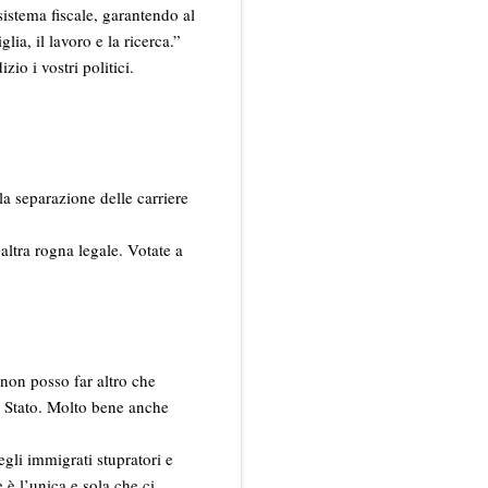
sistema fiscale, garantendo al
lia, il lavoro e la ricerca.”
io i vostri politici.
lla separazione delle carriere
 altra rogna legale. Votate a
e non posso far altro che
te Stato. Molto bene anche
gli immigrati stupratori e
 è l’unica e sola che ci