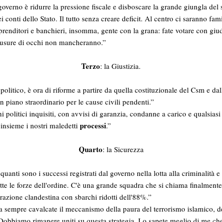
 governo è ridurre la pressione fiscale e disboscare la grande giungla del 
 conti dello Stato. Il tutto senza creare deficit. Al centro ci saranno famig
prenditori e banchieri, insomma, gente con la grana: fate votare con giudiz
hiusure di occhi non mancheranno.”
Terzo
: la Giustizia.
 politico, è ora di riforme a partire da quella costituzionale del Csm e da
n piano straordinario per le cause civili pendenti.”
i politici inquisiti, con avvisi di garanzia, condanne a carico e qualsiasi
processi
nsieme i nostri maledetti
.”
Quarto
: la Sicurezza
 quanti sono i successi registrati dal governo nella lotta alla criminalità 
tutte le forze dell'ordine. C'è una grande squadra che si chiama finalmen
grazione clandestina con sbarchi ridotti dell'88%.”
 da sempre cavalcate il meccanismo della paura del terrorismo islamico, de
ì. Dobbiamo rimanere uniti su questa strategia. Lo sapete meglio di me che