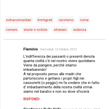
extracomunitari
immigrati
razzismo
roma
romeni
storie e notizie
stranieri
violenza
Flaminio
mercoledì, 13 ottobre, 2010
C
L'indifferenza dei passanti o presenti denota
o
quanta civiltà c'è nel nostro vivere quotidiano.
m
Viene da piangere, perchè stiamo
imbarbarendo!
m
A tal proposito penso alle madri che
partoriscono e gettano i propri figli nei
e
cassonetti (o peggio) mi fa credere che in fatto
n
d' imbarbarimento della nostra civiltà ormai
siamo nel baratro e non so dove sfocerà.
t
i
RISPONDI