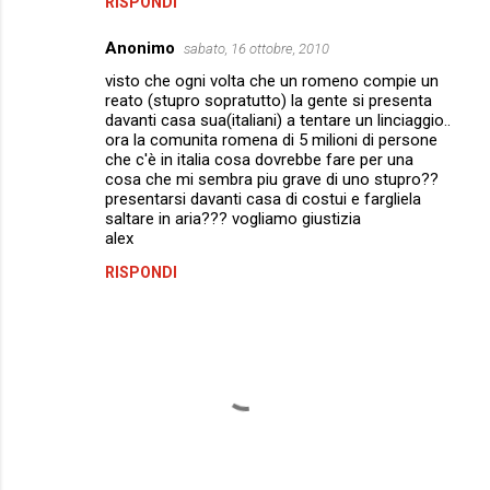
RISPONDI
Anonimo
sabato, 16 ottobre, 2010
visto che ogni volta che un romeno compie un
reato (stupro sopratutto) la gente si presenta
davanti casa sua(italiani) a tentare un linciaggio..
ora la comunita romena di 5 milioni di persone
che c'è in italia cosa dovrebbe fare per una
cosa che mi sembra piu grave di uno stupro??
presentarsi davanti casa di costui e fargliela
saltare in aria??? vogliamo giustizia
alex
RISPONDI