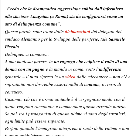
“
Credo che la drammatica aggressione subita dall'infermiera
alla stazione Anagnina (a Roma) sia da configurarsi come un
atto di delinquenza comune
”.
Queste parole sono tratte dalle
dichiarazioni
del delegato del
sindaco Alemanno per lo Sviluppo delle periferie, tale
Samuele
Piccolo
.
Delinquenza comune…
A mio modesto parere, in
un ragazzo che colpisce il volto di una
donna con un pugno
e la manda in coma, sotto l’
indifferenza
generale – il tutto ripreso in un
video
dalle telecamere – non c’è e
soprattutto non dovrebbe esserci nulla di
comune
, ovvero, di
consueto.
Casomai, ciò che è ormai abituale è il vergognoso modo con il
quale vengono raccontate e commentate queste orrende notizie.
Se poi, tra i protagonisti di queste ultime vi sono degli stranieri,
ogni limite può essere superato.
Perfino quando l’immigrato interpreta il ruolo della vittima e non
il tanto pubblicizzato viceversa.