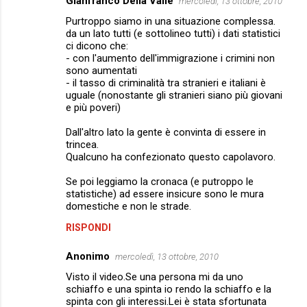
Gianfranco Della Valle
mercoledì, 13 ottobre, 2010
Purtroppo siamo in una situazione complessa.
da un lato tutti (e sottolineo tutti) i dati statistici
ci dicono che:
- con l'aumento dell'immigrazione i crimini non
sono aumentati
- il tasso di criminalità tra stranieri e italiani è
uguale (nonostante gli stranieri siano più giovani
e più poveri)
Dall'altro lato la gente è convinta di essere in
trincea.
Qualcuno ha confezionato questo capolavoro.
Se poi leggiamo la cronaca (e putroppo le
statistiche) ad essere insicure sono le mura
domestiche e non le strade.
RISPONDI
Anonimo
mercoledì, 13 ottobre, 2010
Visto il video.Se una persona mi da uno
schiaffo e una spinta io rendo la schiaffo e la
spinta con gli interessi.Lei è stata sfortunata