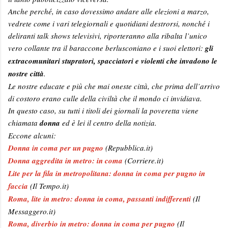
Anche perché, in caso dovessimo andare alle elezioni a marzo,
vedrete come i vari telegiornali e quotidiani destrorsi, nonché i
deliranti talk shows televisivi, riporteranno alla ribalta l’unico
vero collante tra il baraccone berlusconiano e i suoi elettori:
gli
extracomunitari stupratori, spacciatori e violenti che invadono le
nostre città
.
Le nostre educate e più che mai oneste città, che prima dell’arrivo
di costoro erano culle della civiltà che il mondo ci invidiava.
In questo caso, su tutti i titoli dei giornali la poveretta viene
chiamata
donna
ed è lei il centro della notizia.
Eccone alcuni:
Donna in coma per un pugno
(Repubblica.it)
Donna aggredita in metro: in coma
(Corriere.it)
Lite per la fila in metropolitana: donna in coma per pugno in
faccia
(Il Tempo.it)
Roma, lite in metro: donna in coma, passanti indifferenti
(Il
Messaggero.it)
Roma, diverbio in metro: donna in coma per pugno
(Il