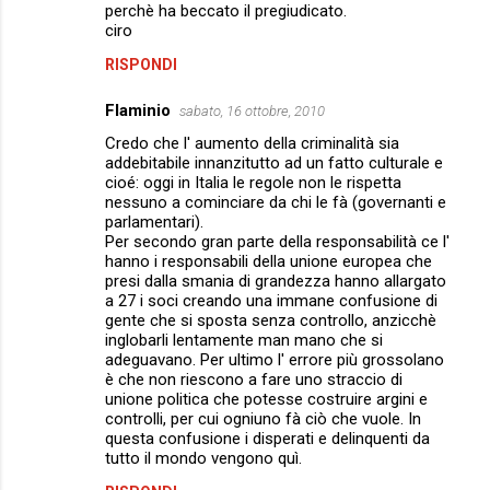
perchè ha beccato il pregiudicato.
ciro
RISPONDI
Flaminio
sabato, 16 ottobre, 2010
Credo che l' aumento della criminalità sia
addebitabile innanzitutto ad un fatto culturale e
cioé: oggi in Italia le regole non le rispetta
nessuno a cominciare da chi le fà (governanti e
parlamentari).
Per secondo gran parte della responsabilità ce l'
hanno i responsabili della unione europea che
presi dalla smania di grandezza hanno allargato
a 27 i soci creando una immane confusione di
gente che si sposta senza controllo, anzicchè
inglobarli lentamente man mano che si
adeguavano. Per ultimo l' errore più grossolano
è che non riescono a fare uno straccio di
unione politica che potesse costruire argini e
controlli, per cui ogniuno fà ciò che vuole. In
questa confusione i disperati e delinquenti da
tutto il mondo vengono quì.