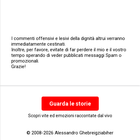
I commenti offensivi e lesivi della dignità altrui verranno
immediatamente cestinati.
P
Inoltre, per favore, evitate di far perdere il mio e il vostro
o
tempo sperando di veder pubblicati messaggi Spam o
s
promozionali.
t
Grazie!
a
u
n
c
o
m
m
Guarda le storie
e
n
Scopri vite ed emozioni raccontate dal vivo
t
o
© 2008-2026 Alessandro Ghebreigziabiher