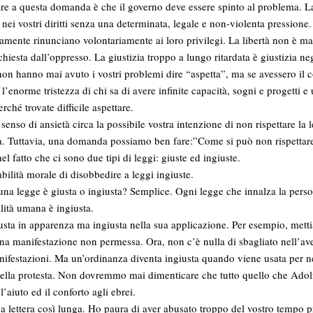
are a questa domanda è che il governo deve essere spinto al problema. L
o nei vostri diritti senza una determinata, legale e non-violenta pressione
aramente rinunciano volontariamente ai loro privilegi. La libertà non è m
hiesta dall’oppresso. La giustizia troppo a lungo ritardata è giustizia ne
 non hanno mai avuto i vostri problemi dire “aspetta”, ma se avessero il c
l’enorme tristezza di chi sa di avere infinite capacità, sogni e progetti 
rché trovate difficile aspettare.
nso di ansietà circa la possibile vostra intenzione di non rispettare la
. Tuttavia, una domanda possiamo ben fare:”Come si può non rispettare
nel fatto che ci sono due tipi di leggi: giuste ed ingiuste.
ilità morale di disobbedire a leggi ingiuste.
na legge è giusta o ingiusta? Semplice. Ogni legge che innalza la perso
lità umana è ingiusta.
usta in apparenza ma ingiusta nella sua applicazione. Per esempio, met
una manifestazione non permessa. Ora, non c’è nulla di sbagliato nell’av
nifestazioni. Ma un’ordinanza diventa ingiusta quando viene usata per nega
della protesta. Non dovremmo mai dimenticare che tutto quello che Adolf
l’aiuto ed il conforto agli ebrei.
a lettera così lunga. Ho paura di aver abusato troppo del vostro tempo 