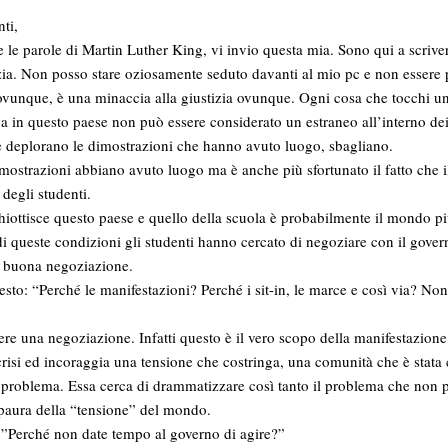
ti,
le parole di Martin Luther King, vi invio questa mia. Sono qui a scrive
izia. Non posso stare oziosamente seduto davanti al mio pc e non essere
 ovunque, è una minaccia alla giustizia ovunque. Ogni cosa che tocchi un
 in questo paese non può essere considerato un estraneo all’interno dei
 deplorano le dimostrazioni che hanno avuto luogo, sbagliano.
imostrazioni abbiano avuto luogo ma è anche più sfortunato il fatto che i
 degli studenti.
inghiottisce questo paese e quello della scuola è probabilmente il mondo 
di queste condizioni gli studenti hanno cercato di negoziare con il gove
na buona negoziazione.
to: “Perché le manifestazioni? Perché i sit-in, le marce e così via? No
re una negoziazione. Infatti questo è il vero scopo della manifestazion
crisi ed incoraggia una tensione che costringa, una comunità che è stata 
l problema. Essa cerca di drammatizzare così tanto il problema che non p
paura della “tensione” del mondo.
”Perché non date tempo al governo di agire?”