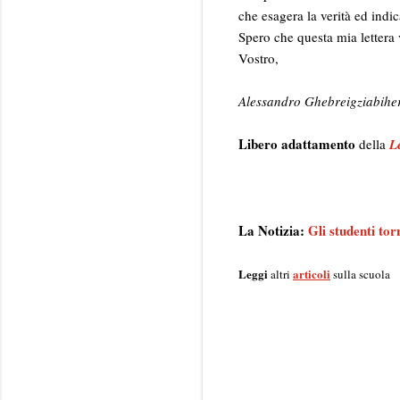
che esagera la verità ed indi
Spero che questa mia lettera vi
Vostro,
Alessandro Ghebreigziabihe
Libero adattamento
della
L
La Notizia:
Gli studenti to
Leggi
articoli
altri
sulla scuola