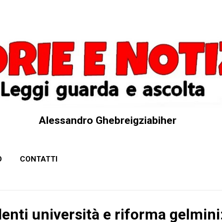
Passa ai contenuti principali
Alessandro Ghebreigziabiher
O
CONTATTI
enti università e riforma gelmini: