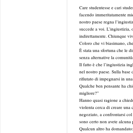
Care studentesse e cari studen
facendo immeritatamente mie 
nostro paese regna l’ingiust
succede a voi. L’ingiustizia,
indirettamente. Chiunque viva
Coloro che vi biasimano, che
È stata una sfortuna che le d
senza alternative la comunità
Il fatto è che l’ingiustizia 
nel nostro paese. Sulla base 
rifiutato di impegnarsi in u
Qualche ben pensante ha chies
migliore?”
Hanno quasi ragione a chiede
violenta cerca di creare una 
negoziato, a confrontarsi co
sono certo non avete alcuna 
Qualcun altro ha domandato: