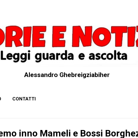
Passa ai contenuti principali
Alessandro Ghebreigziabiher
O
CONTATTI
emo inno Mameli e Bossi Borghez