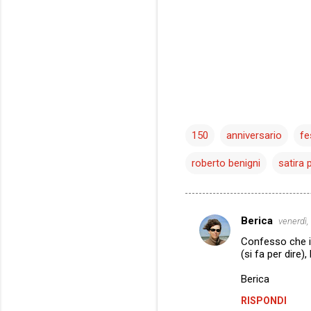
150
anniversario
fe
roberto benigni
satira p
Berica
venerdì,
C
Confesso che i
o
(si fa per dire),
m
Berica
m
RISPONDI
e