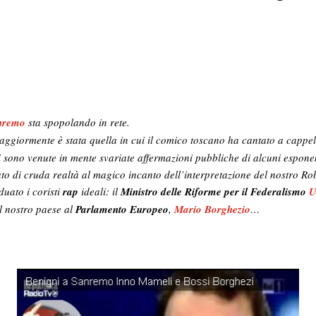
anremo
sta spopolando in rete.
aggiormente è stata quella in cui il comico toscano ha cantato a cappell
i sono venute in mente svariate affermazioni pubbliche di alcuni esponen
ato di cruda realtà al magico incanto dell’interpretazione del nostro Ro
duato i coristi
rap
ideali: il
Ministro delle Riforme per il Federalismo
U
el nostro paese al
Parlamento Europeo
,
Mario Borghezio
…