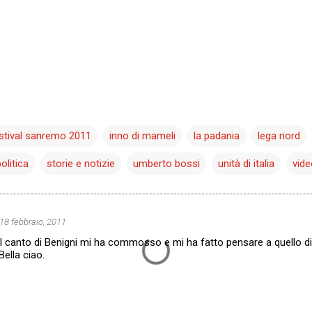
stival sanremo 2011
inno di mameli
la padania
lega nord
olitica
storie e notizie
umberto bossi
unità di italia
vide
 18 febbraio, 2011
l canto di Benigni mi ha commosso e mi ha fatto pensare a quello d
 Bella ciao.