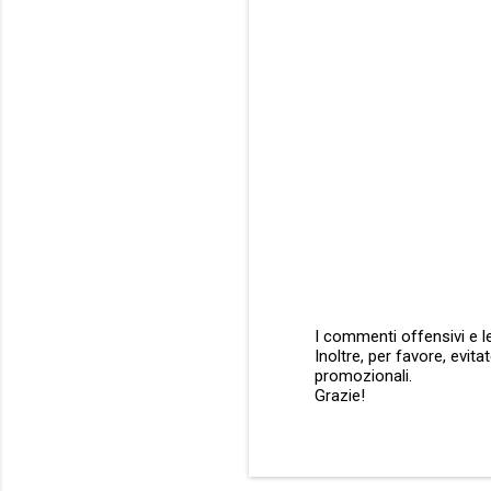
n
t
i
I commenti offensivi e le
Inoltre, per favore, evit
P
promozionali.
o
Grazie!
s
t
a
u
n