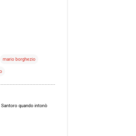
mario borghezio
o
i Santoro quando intonò