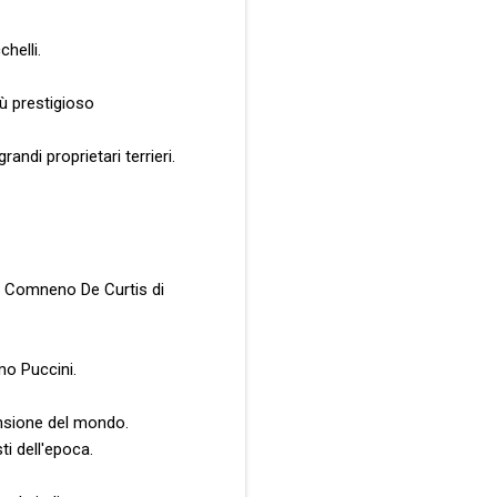
helli.
ù prestigioso
randi proprietari terrieri.
as Comneno De Curtis di
mo Puccini.
tensione del mondo.
ti dell'epoca.