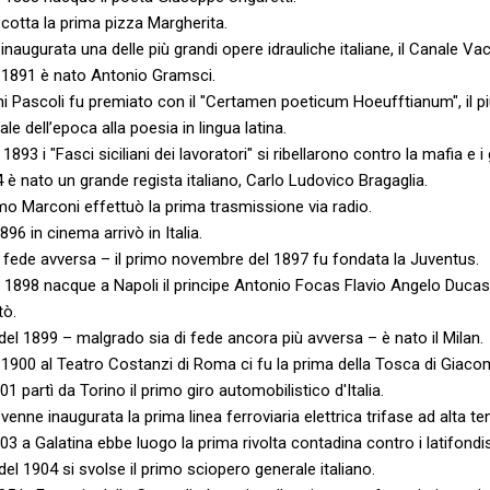
 cotta la prima pizza Margherita.
naugurata una delle più grandi opere idrauliche italiane, il Canale Vacc
l 1891 è nato Antonio Gramsci.
i Pascoli fu premiato con il "Certamen poeticum Hoeufftianum", il pi
e dell’epoca alla poesia in lingua latina.
93 i "Fasci siciliani dei lavoratori" si ribellarono contro la mafia e i g
94 è nato un grande regista italiano, Carlo Ludovico Bragaglia.
mo Marconi effettuò la prima trasmissione via radio.
96 in cinema arrivò in Italia.
 fede avversa – il primo novembre del 1897 fu fondata la Juventus.
el 1898 nacque a Napoli il principe Antonio Focas Flavio Angelo Duc
tò.
del 1899 – malgrado sia di fede ancora più avversa – è nato il Milan.
l 1900 al Teatro Costanzi di Roma ci fu la prima della Tosca di Giaco
901 partì da Torino il primo giro automobilistico d'Italia.
a venne inaugurata la prima linea ferroviaria elettrica trifase ad alta 
903 a Galatina ebbe luogo la prima rivolta contadina contro i latifondis
el 1904 si svolse il primo sciopero generale italiano.