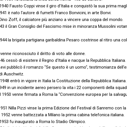
1940 Fausto Coppi vinse il giro d’Italia e conquistò la sua prima magl
941 è nato l’autore di fumetti Franco Bonvicini, in arte Bonvi.
Dino Zoff, il calciatore più anziano a vincere una coppa del mondo.
1943 il Gran Consiglio del Fascismo mise in minoranza Mussolini votan
944 la brigata partigiana garibaldina Pesaro costrinse al ritiro una co
 venne riconosciuto il diritto di voto alle donne.
946 cessò di esistere il Regno d'Italia e nacque la Repubblica Italiana.
evi pubblicò il romanzo "Se questo è un uomo", testimonianza dell'e
i Auschwitz.
1948 entrò in vigore in Italia la Costituzione della Repubblica Italiana.
949 in un incidente aereo persero la vita i 22 componenti della squad
l 1950 venne firmata a Roma la "Convenzione europea per la salvaguar
951 Nilla Pizzi vinse la prima Edizione del Festival di Sanremo con la 
l 1952 venne battezzata a Milano la prima cabina telefonica italiana.
 1953 fu inaugurato a Roma lo Stadio Olimpico.