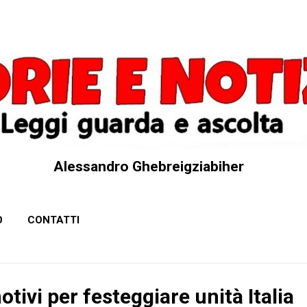
Passa ai contenuti principali
Alessandro Ghebreigziabiher
O
CONTATTI
otivi per festeggiare unità Italia