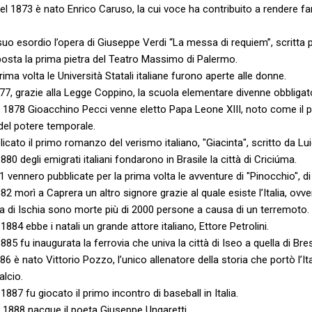
 del 1873 è nato Enrico Caruso, la cui voce ha contribuito a rendere
 suo esordio l’opera di Giuseppe Verdi “La messa di requiem”, scritta
osta la prima pietra del Teatro Massimo di Palermo.
ima volta le Università Statali italiane furono aperte alle donne.
877, grazie alla Legge Coppino, la scuola elementare divenne obbligatori
l 1878 Gioacchino Pecci venne eletto Papa Leone XIII, noto come il pa
 del potere temporale.
icato il primo romanzo del verismo italiano, "Giacinta", scritto da Lu
880 degli emigrati italiani fondarono in Brasile la città di Criciúma.
81 vennero pubblicate per la prima volta le avventure di "Pinocchio", di
882 morì a Caprera un altro signore grazie al quale esiste l’Italia, ovv
ola di Ischia sono morte più di 2000 persone a causa di un terremoto.
1884 ebbe i natali un grande attore italiano, Ettore Petrolini.
885 fu inaugurata la ferrovia che univa la città di Iseo a quella di Bre
6 è nato Vittorio Pozzo, l’unico allenatore della storia che portò l’Ita
lcio.
1887 fu giocato il primo incontro di baseball in Italia.
l 1888 nacque il poeta Giuseppe Ungaretti.