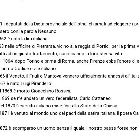
1 i deputati della Dieta provinciale dell’Istria, chiamati ad eleggere i p
osero con la parola Nessuno.
2 è nata la lira italiana.
 nelle officine di Pietrarsa, vicino alla reggia di Portici, per la prima 
itti ad un giusto trattamento, sacrificando la loro stessa vita.
l 1864, dopo Torino e prima di Roma, anche Firenze ebbe l’onore di es
 primo Codice civile italiano.
66 il Veneto, il Friuli e Mantova vennero ufficialmente annessi all’Italia
67 è nato Luigi Pirandello.
el 1868 è morto Gioacchino Rossini.
l 1869 se n’è andato un vero federalista, Carlo Cattaneo.
el 1870 l’esercito italiano mise fine allo Stato della Chiesa.
1871 è venuto al mondo uno dei padri della satira italiana, il poeta Car
 1872 è scomparso un uomo senza il quale il nostro paese forse non 