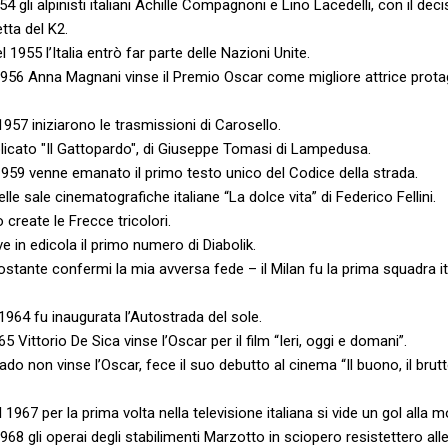
954 gli alpinisti italiani Achille Compagnoni e Lino Lacedelli, con il dec
tta del K2.
 1955 l’Italia entrò far parte delle Nazioni Unite.
1956 Anna Magnani vinse il Premio Oscar come migliore attrice protag
 1957 iniziarono le trasmissioni di Carosello.
licato "Il Gattopardo", di Giuseppe Tomasi di Lampedusa.
 1959 venne emanato il primo testo unico del Codice della strada.
le sale cinematografiche italiane “La dolce vita” di Federico Fellini.
create le Frecce tricolori.
 in edicola il primo numero di Diabolik.
stante confermi la mia avversa fede – il Milan fu la prima squadra it
 1964 fu inaugurata l’Autostrada del sole.
5 Vittorio De Sica vinse l’Oscar per il film “Ieri, oggi e domani”.
o non vinse l’Oscar, fece il suo debutto al cinema “Il buono, il brutto
 1967 per la prima volta nella televisione italiana si vide un gol alla m
1968 gli operai degli stabilimenti Marzotto in sciopero resistettero alle