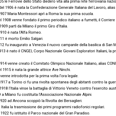
905 le Ferrovie dello Stato diedero vita alla prima rete ferroviaria nazio
del 1906 è nata la Confederazione Generale Italiana del Lavoro, alias
 1907 Maria Montessori aprì a Roma la sua prima scuola.
 1908 venne fondato il primo periodico italiano a fumetti, il Corriere 
909 partì da Milano il primo Giro d'Italia.
1910 è nata l’Alfa Romeo.
911 è morto Emilio Salgari.
1912 fu inaugurato a Venezia il nuovo campanile della basilica di San M
913 è nato il CNGEI, Corpo Nazionale Giovani Esploratori Italiani, la
1914 venne creato il Comitato Olimpico Nazionale Italiano, alias CONI
l 1915 è nata la grande attrice Ave Ninchi.
 venne introdotta per la prima volta l'ora legale.
1917 a Torino ci fu una rivolta spontanea degli abitanti contro la guer
1918 l'Italia vinse la battaglia di Vittorio Veneto contro l'esercito au
19 a Milano fu costituita l'Associazione Nazionale Alpini.
1920 ad Ancona scoppiò la Rivolta dei Bersaglieri.
 Italia la trasmissione dei primi programmi radiofonici regolari.
 1922 fu istituito il Parco nazionale del Gran Paradiso.