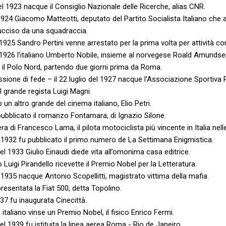
l 1923 nacque il Consiglio Nazionale delle Ricerche, alias CNR.
 1924 Giacomo Matteotti, deputato del Partito Socialista Italiano che
e ucciso da una squadraccia.
1925 Sandro Pertini venne arrestato per la prima volta per attività con
1926 l'italiano Umberto Nobile, insieme al norvegese Roald Amundsen, 
il Polo Nord, partendo due giorni prima da Roma.
ione di fede – il 22 luglio del 1927 nacque l'Associazione Sportiva
l grande regista Luigi Magni.
 un altro grande del cinema italiano, Elio Petri.
ubblicato il romanzo Fontamara, di Ignazio Silone.
era di Francesco Lama, il pilota motociclista più vincente in Italia nelle
l 1932 fu pubblicato il primo numero de La Settimana Enigmistica.
l 1933 Giulio Einaudi diede vita all’omonima casa editrice.
o Luigi Pirandello ricevette il Premio Nobel per la Letteratura.
 1935 nacque Antonio Scopellitti, magistrato vittima della mafia.
resentata la Fiat 500, detta Topolino.
937 fu inaugurata Cinecittà.
 italiano vinse un Premio Nobel, il fisico Enrico Fermi.
l 1939 fu istituita la linea aerea Roma - Rio de Janeiro.