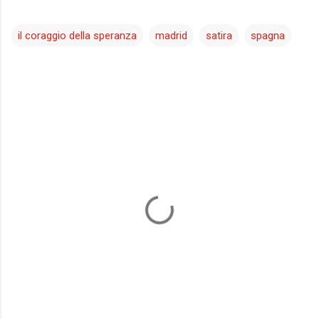
il coraggio della speranza
madrid
satira
spagna
C
o
m
m
e
n
t
i