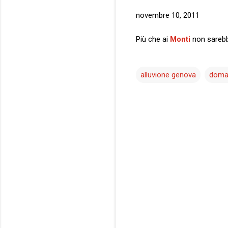
novembre 10, 2011
Più che ai
Monti
non sarebb
alluvione genova
doman
C
o
m
m
e
n
t
i