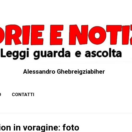
Passa ai contenuti principali
Alessandro Ghebreigziabiher
O
CONTATTI
on in voragine: foto