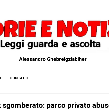
Passa ai contenuti principali
Alessandro Ghebreigziabiher
O
CONTATTI
k sgomberato: parco privato abus