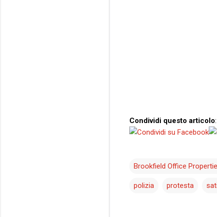
Condividi questo articolo
:
Brookfield Office Properti
polizia
protesta
sat
C