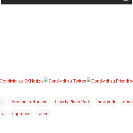
es
domande retoriche
Liberty Plaza Park
new york
occup
ira
sgomberi
video