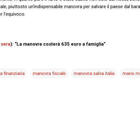
tale, piuttosto un’indispensabile manovra per salvare il paese dal bara
 l’equivoco.
 sera
): “La manovra costerà 635 euro a famiglia”
 finanziaria
manovra fiscale
manovra salva italia
mario m