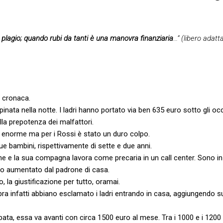
plagio; quando rubi da tanti è una manovra finanziaria
…” (libero adat
i cronaca.
pinata nella notte. I ladri hanno portato via ben 635 euro sotto gli occ
alla prepotenza dei malfattori.
 enorme ma per i Rossi è stato un duro colpo.
 bambini, rispettivamente di sette e due anni.
e e la sua compagna lavora come precaria in un call center. Sono in a
co aumentato dal padrone di casa.
o, la giustificazione per tutto, oramai.
ra infatti abbiano esclamato i ladri entrando in casa, aggiungendo 
ata, essa va avanti con circa 1500 euro al mese. Tra i 1000 e i 1200 v