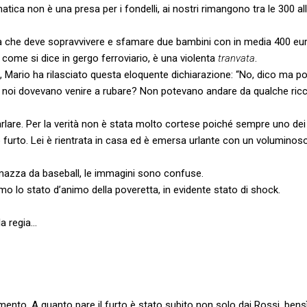
tica non è una presa per i fondelli, ai nostri rimangono tra le 300 a
a che deve sopravvivere e sfamare due bambini con in media 400 euro
 come si dice in gergo ferroviario, è una violenta
tranvata
.
ati, Mario ha rilasciato questa eloquente dichiarazione: “No, dico ma 
 noi dovevano venire a rubare? Non potevano andare da qualche riccon
lare. Per la verità non è stata molto cortese poiché sempre uno dei n
furto. Lei è rientrata in casa ed è emersa urlante con un voluminos
mazza da baseball, le immagini sono confuse.
 lo stato d’animo della poveretta, in evidente stato di shock.
la regia…
nto. A quanto pare il furto è stato subito non solo dai Rossi, bensì 