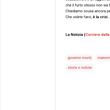
che il furto stesso non sia 
Chiediamo scusa ancora per
Che volete farci,
è la crisi
…
La Notizia (
Corriere della
governo monti
manovra
storie e notizie
C
o
m
m
e