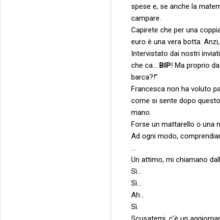
spese e, se anche la matema
campare.
Capirete che per una coppi
euro è una vera botta. Anzi,
Intervistato dai nostri invi
che ca…
BIP
! Ma proprio da
barca?!”
Francesca non ha voluto par
come si sente dopo questo 
mano.
Forse un mattarello o una 
Ad ogni modo, comprendiamo
…
Un attimo, mi chiamano dal
Sì…
Sì…
Ah…
Sì.
Scusatemi, c’è un aggiorname