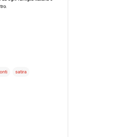
tro.
onti
satira