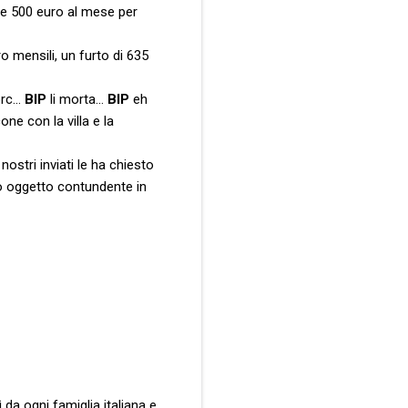
lle 500 euro al mese per
 mensili, un furto di 635
porc…
BIP
li morta…
BIP
eh
e con la villa e la
ostri inviati le ha chiesto
o oggetto contundente in
da ogni famiglia italiana e