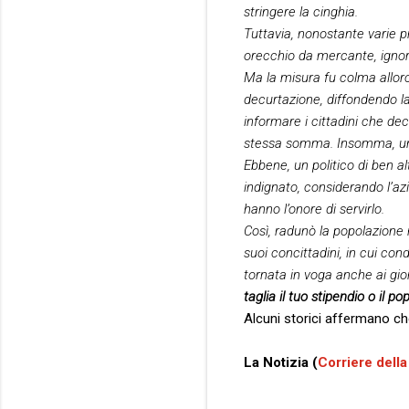
stringere la cinghia.
Tuttavia, nonostante varie p
orecchio da mercante, ignora
Ma la misura fu colma allor
decurtazione, diffondendo la
informare i cittadini che de
stessa somma. Insomma, un im
Ebbene, un politico di ben
indignato, considerando l’az
hanno l’onore di servirlo.
Così, radunò la popolazione n
suoi concittadini, in cui con
tornata in voga anche ai gio
taglia il tuo stipendio o il po
Alcuni storici affermano che
La Notizia (
Corriere della