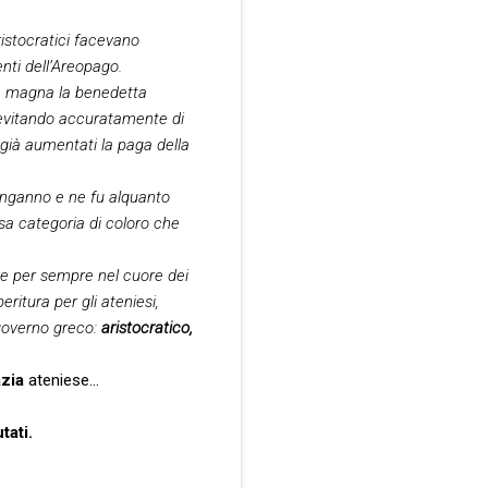
ristocratici facevano
nti dell’Areopago.
pa magna la benedetta
, evitando accuratamente di
 già aumentati la paga della
’inganno e ne fu alquanto
ssa categoria di coloro che
se per sempre nel cuore dei
ritura per gli ateniesi,
 governo greco:
aristocratico,
zia
ateniese…
tati.