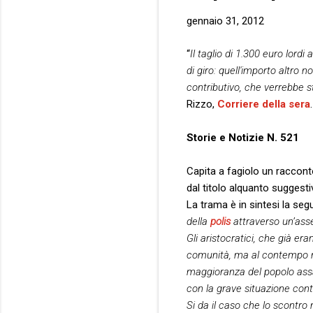
gennaio 31, 2012
“
Il taglio di 1.300 euro lord
di giro: quell'importo altro
contributivo, che verrebbe st
Rizzo,
Corriere della sera
.
Storie e Notizie N. 521
Capita a fagiolo un raccon
dal titolo alquanto suggest
La trama è in sintesi la se
della
polis
attraverso un’as
Gli aristocratici, che già er
comunità, ma al contempo ri
maggioranza del popolo assai
con la grave situazione cont
Si da il caso che lo scontro 