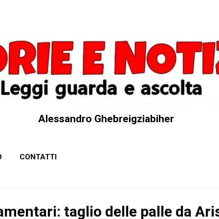
Passa ai contenuti principali
Alessandro Ghebreigziabiher
O
CONTATTI
amentari: taglio delle palle da Ar