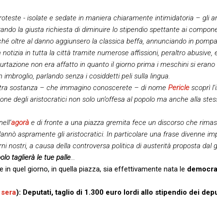
roteste - isolate e sedate in maniera chiaramente intimidatoria – gli a
ndo la giusta richiesta di diminuire lo stipendio spettante ai compone
ché oltre al danno aggiunsero la classica beffa, annunciando in pom
 notizia in tutta la città tramite numerose affissioni, peraltro abusive
curtazione non era affatto in quanto il giorno prima i meschini si erano
broglio, parlando senza i cosiddetti peli sulla lingua.
 altra sostanza – che immagino conoscerete – di nome
Pericle
scoprì l
ione degli aristocratici non solo un’offesa al popolo ma anche alla ste
ell’
agorà
e di fronte a una piazza gremita fece un discorso che rima
dannò aspramente gli aristocratici. In particolare una frase divenne impe
rni nostri, a causa della controversa politica di austerità proposta dal
polo taglierà le tue palle
…
 in quel giorno, in quella piazza, sia effettivamente nata le
democra
 sera
): Deputati, taglio di 1.300 euro lordi allo stipendio dei depu