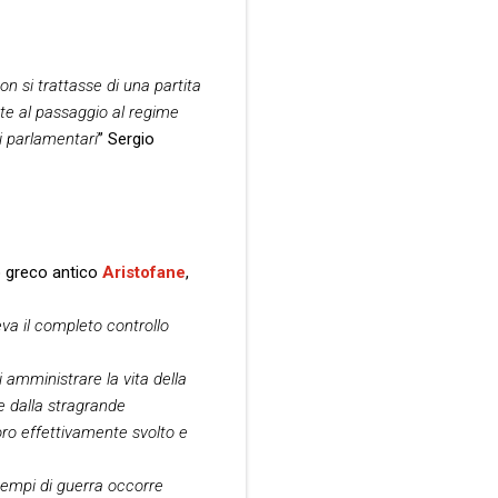
on si trattasse di una partita
nte al passaggio al regime
si parlamentari
” Sergio
o greco antico
Aristofane
,
eva il completo controllo
 amministrare la vita della
 dalla stragrande
oro effettivamente svolto e
n tempi di guerra occorre