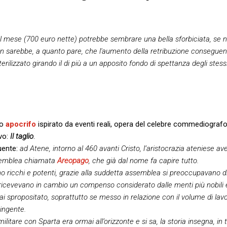
i al mese (700 euro nette) potrebbe sembrare una bella sforbiciata, se n
 non sarebbe, a quanto pare, che l'aumento della retribuzione consegue
erilizzato girando il di più a un apposito fondo di spettanza degli stes
to
apocrifo
ispirato da eventi reali, opera del celebre commediograf
ivo:
Il taglio
.
guente:
ad Atene, intorno al 460 avanti Cristo, l’aristocrazia ateniese av
semblea chiamata
Areopago
, che già dal nome fa capire tutto.
ano ricchi e potenti, grazie alla suddetta assemblea si preoccupavano di
cevevano in cambio un compenso considerato dalle menti più nobili e
 spropositato, soprattutto se messo in relazione con il volume di lav
ingente.
militare con Sparta era ormai all’orizzonte e si sa, la storia insegna, i