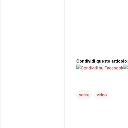
Condividi questo articolo
:
satira
video
C
o
m