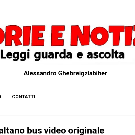
Passa ai contenuti principali
Alessandro Ghebreigziabiher
O
CONTATTI
saltano bus video originale