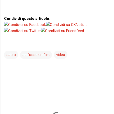
Condividi questo articolo
:
satira
se fosse un film
video
C
o
m
m
e
n
t