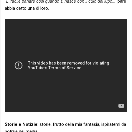
"
E' facile parlare così quando si nasce con il culo del lupo...
" pare
abbia detto una di loro.
Storie e Notizie
: storie, frutto della mia fantasia, ispiratemi da
notizie dei media.