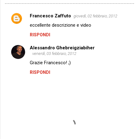
Francesco Zaffuto
giovedì, 02 febbraio, 2012
C
eccellente descrizione e video
o
RISPONDI
m
m
Alessandro Ghebreigziabiher
e
venerdì, 03 febbraio, 2012
n
Grazie Francesco! ;)
t
RISPONDI
i