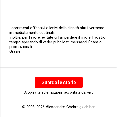
I commenti offensivi e lesivi della dignità altrui verranno
immediatamente cestinati.
P
Inoltre, per favore, evitate di far perdere il mio e il vostro
o
tempo sperando di veder pubblicati messaggi Spam o
s
promozionali.
t
Grazie!
a
u
n
c
o
m
m
Guarda le storie
e
n
Scopri vite ed emozioni raccontate dal vivo
t
o
© 2008-2026 Alessandro Ghebreigziabiher