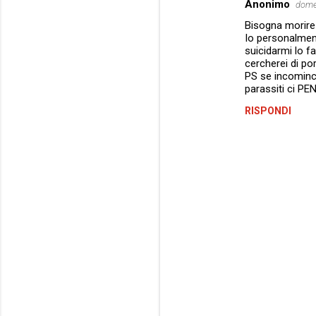
Anonimo
domen
C
Bisogna morire c
o
Io personalmen
m
suicidarmi lo 
cercherei di po
m
PS se incominc
parassiti ci 
e
n
RISPONDI
t
i