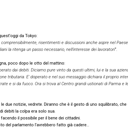
uest'oggi da Tokyo:
, comprensibilmente, risentimenti e discussioni anche aspre nel Paese
iani la ritenga un passo necessario, nell'interesse dei lavoratori
".
gna, poco dopo le otto del mattino:
rato dai debiti. Diciamo pure vinto da questi ultimi, lui e la sua aziend
one tributaria. E' disperato e nel suo messaggio dichiara il proprio inte
trate e si da fuoco. Ora si trova al Centro grandi ustionati di Parma e 
a le due notizie, vedrete. Diranno che è il gesto di uno squilibrato, ch
di debiti la colpa era solo sua.
acendo il possibile per il bene dei cittadini.
sto del parlamento l'avrebbero fatto già cadere...