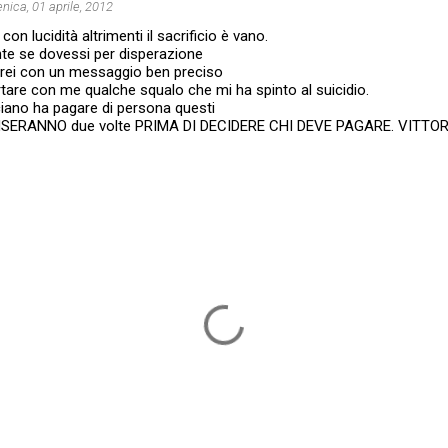
ica, 01 aprile, 2012
on lucidità altrimenti il sacrificio è vano.
te se dovessi per disperazione
farei con un messaggio ben preciso
rtare con me qualche squalo che mi ha spinto al suicidio.
iano ha pagare di persona questi
PENSERANNO due volte PRIMA DI DECIDERE CHI DEVE PAGARE. VITTO