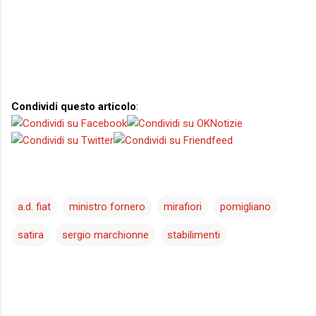
Condividi questo articolo
:
a.d. fiat
ministro fornero
mirafiori
pomigliano
satira
sergio marchionne
stabilimenti
C
o
m