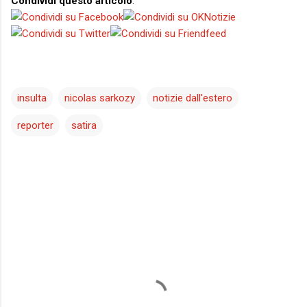
Condividi questo articolo
:
insulta
nicolas sarkozy
notizie dall'estero
reporter
satira
C
o
m
m
e
n
t
i