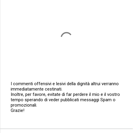
e
n
t
i
I commenti offensivi e lesivi della dignità altrui verranno
immediatamente cestinati.
P
Inoltre, per favore, evitate di far perdere il mio e il vostro
o
tempo sperando di veder pubblicati messaggi Spam o
s
promozionali.
t
Grazie!
a
u
n
c
o