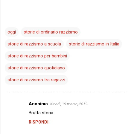
oggi
storie di ordinario razzismo
storie di razzismo a scuola
storie di razzismo in Italia
storie di razzismo per bambini
storie di razzismo quotidiano
storie di razzismo tra ragazzi
Anonimo
lunedì, 19 marzo, 2012
C
Brutta storia
o
RISPONDI
m
m