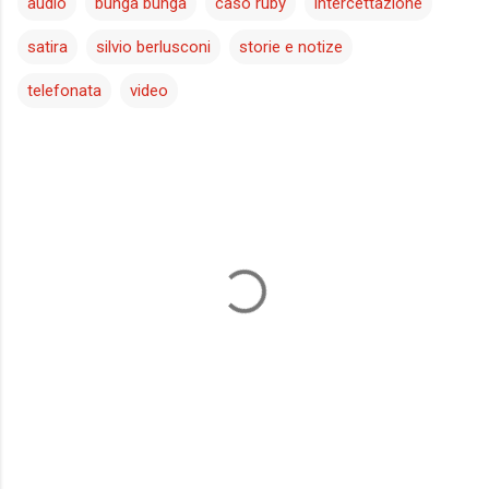
audio
bunga bunga
caso ruby
intercettazione
satira
silvio berlusconi
storie e notize
telefonata
video
C
o
m
m
e
n
t
i