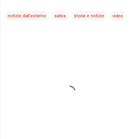
notizie dall'esterno
satira
storie e notizie
video
C
o
m
m
e
n
t
i