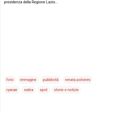
presidenza della Regione Lazio...
foto
immagine
pubblicità
renata polverini
ryanair
satira
spot
storie e notizie
C
o