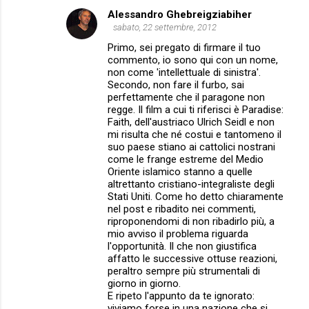
Alessandro Ghebreigziabiher
sabato, 22 settembre, 2012
Primo, sei pregato di firmare il tuo
commento, io sono qui con un nome,
non come 'intellettuale di sinistra'.
Secondo, non fare il furbo, sai
perfettamente che il paragone non
regge. Il film a cui ti riferisci è Paradise:
Faith, dell'austriaco Ulrich Seidl e non
mi risulta che né costui e tantomeno il
suo paese stiano ai cattolici nostrani
come le frange estreme del Medio
Oriente islamico stanno a quelle
altrettanto cristiano-integraliste degli
Stati Uniti. Come ho detto chiaramente
nel post e ribadito nei commenti,
riproponendomi di non ribadirlo più, a
mio avviso il problema riguarda
l'opportunità. Il che non giustifica
affatto le successive ottuse reazioni,
peraltro sempre più strumentali di
giorno in giorno.
E ripeto l'appunto da te ignorato:
viviamo forse in una nazione che si