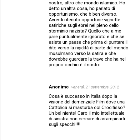
nostro, altro che mondo islamico. Ho
detto un'altra cosa, ho parlato di
opportunismo, che è ben diverso.
Avresti ritenuto opportune vignette
satiriche sugli ebrei nel pieno dello
sterminio nazista? Quello che a me
pare puntualmente ignorato è che se
esiste un paese che prima di puntare il
dito verso la rigidità di parte del mondo
musulmano verso la satira e che
dovrebbe guardare la trave che ha nel
proprio occhio è il nostro...
Anonimo
venerdì, 21 settembre, 2012
Cosa è successo in Italia dopo la
visione del demenziale Film dove una
Cattolica si masturba col Crocifisso?
Un bel niente! Caro il mio intellettuale
di sinistra non cercare di arrampicarti
sugli specchi!!!!