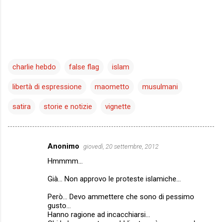
charlie hebdo
false flag
islam
libertà di espressione
maometto
musulmani
satira
storie e notizie
vignette
Anonimo
giovedì, 20 settembre, 2012
C
Hmmmm...
o
m
Già... Non approvo le proteste islamiche...
m
Però... Devo ammettere che sono di pessimo
gusto...
e
Hanno ragione ad incacchiarsi...
n