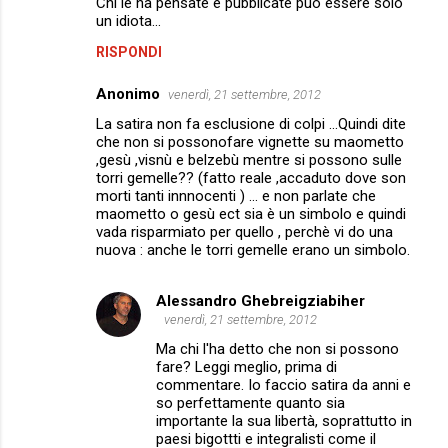
Chi le ha pensate e pubblicate può essere solo
un idiota...
t
i
RISPONDI
Anonimo
venerdì, 21 settembre, 2012
La satira non fa esclusione di colpi ...Quindi dite
che non si possonofare vignette su maometto
,gesù ,visnù e belzebù mentre si possono sulle
torri gemelle?? (fatto reale ,accaduto dove son
morti tanti innnocenti ) ... e non parlate che
maometto o gesù ect sia è un simbolo e quindi
vada risparmiato per quello , perchè vi do una
nuova : anche le torri gemelle erano un simbolo.
Alessandro Ghebreigziabiher
venerdì, 21 settembre, 2012
Ma chi l'ha detto che non si possono
fare? Leggi meglio, prima di
commentare. Io faccio satira da anni e
so perfettamente quanto sia
importante la sua libertà, soprattutto in
paesi bigottti e integralisti come il