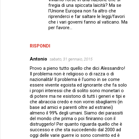
fregia di una spiccata laicità? Ma se
l'Unione Europea non fa altro che
riprenderci e far saltare le leggi/favori
che i vari governi fanno al vaticano. Ma
per favore...
RISPONDI
Antonio
sabato, 31 gennaio, 2015
Provo a pieno tutto quello che dici Alessandro!
Il problema non è religioso o di razza o di
nazionalità! Il problema è l'uomo in se come
essere vivente egoista ed ignorante che fa solo
i propri interessi che di solito sono monetari o
di potere ma ne esistono di tutti i generi e tipi e
che abraccia credo e non vorrei sbagliarmi (in
base ad amici e parenti oltre ad estranei)
almeno il 99% degli umani. Siamo dei parassiti
del mondo che prima o poi finiranno con il
distruggerlo! Per quanto riguarda quello che è
successo e che sta succedendo dal 2000 ad
oggi delle varie guerre io sono convinto ed è