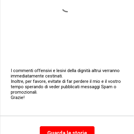
I commenti offensivi e lesivi della dignità altrui verranno
immediatamente cestinati.
P
Inoltre, per favore, evitate di far perdere il mio e il vostro
o
tempo sperando di veder pubblicati messaggi Spam o
s
promozionali.
t
Grazie!
a
u
n
c
o
m
m
Guarda le storie